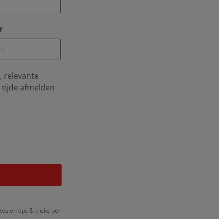
r
, relevante
n tijde afmelden
es en tips & tricks per