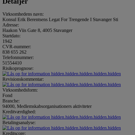
Detaljer
Virksomhedens navn:
Konsul Erik Berentsens Legat For Trengende I Stavanger Sti
Adresse:
Haakon Viis Gate 8, 4005 Stavanger
Startdato:
1942
CVR-nummer:
838 655 262
Telefonnummer:
51554410
Risikoprognose:
hidden.hidden.hidden.hidden.hidden
Revisionskommentar:
hidden.hidden.hidden.hidden.hidden
Virksomhedsform:
Fond
Branche:
94000, Medlemskabsorganisationers aktiviteter
Kreditværdighed:
hidden.hidden.hidden.hidden.hidden
Betalingsanalyse:
hidden.hidden.hidden.hidden.hidden
Kreditscore: