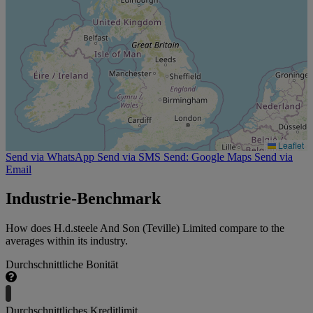
Leaflet
Send via WhatsApp
Send via SMS
Send: Google Maps
Send via
Email
Industrie-Benchmark
How does H.d.steele And Son (Teville) Limited compare to the
averages within its industry.
Durchschnittliche Bonität
Durchschnittliches Kreditlimit