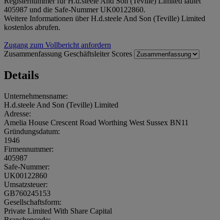
Registernummer für H.d.steele And Son (Teville) Limited lautet
405987 und die Safe-Nummer UK00122860.
Weitere Informationen über H.d.steele And Son (Teville) Limited
kostenlos abrufen.
Zugang zum Vollbericht anfordern
Zusammenfassung
Geschäftsleiter
Scores
Details
Unternehmensname:
H.d.steele And Son (Teville) Limited
Adresse:
Amelia House Crescent Road Worthing West Sussex BN11
Gründungsdatum:
1946
Firmennummer:
405987
Safe-Nummer:
UK00122860
Umsatzsteuer:
GB760245153
Gesellschaftsform:
Private Limited With Share Capital
Branchencode: