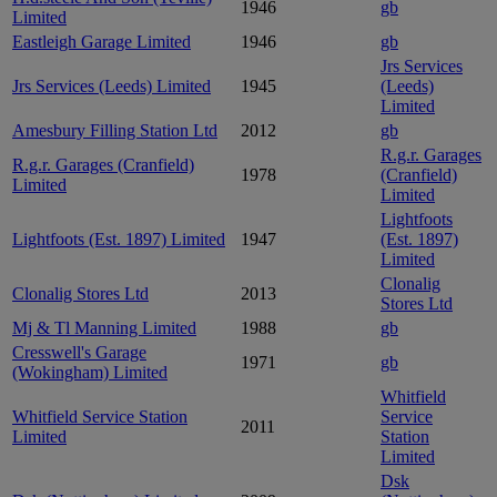
1946
gb
Limited
Eastleigh Garage Limited
1946
gb
Jrs Services
Jrs Services (Leeds) Limited
1945
(Leeds)
Limited
Amesbury Filling Station Ltd
2012
gb
R.g.r. Garages
R.g.r. Garages (Cranfield)
1978
(Cranfield)
Limited
Limited
Lightfoots
Lightfoots (Est. 1897) Limited
1947
(Est. 1897)
Limited
Clonalig
Clonalig Stores Ltd
2013
Stores Ltd
Mj & Tl Manning Limited
1988
gb
Cresswell's Garage
1971
gb
(Wokingham) Limited
Whitfield
Whitfield Service Station
Service
2011
Limited
Station
Limited
Dsk