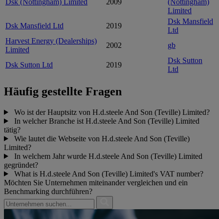
Dsk (Nottingham) Limited
2009
(Nottingham)
Limited
Dsk Mansfield
Dsk Mansfield Ltd
2019
Ltd
Harvest Energy (Dealerships)
2002
gb
Limited
Dsk Sutton
Dsk Sutton Ltd
2019
Ltd
Häufig gestellte Fragen
Wo ist der Hauptsitz von H.d.steele And Son (Teville) Limited?
In welcher Branche ist H.d.steele And Son (Teville) Limited
tätig?
Wie lautet die Webseite von H.d.steele And Son (Teville)
Limited?
In welchem Jahr wurde H.d.steele And Son (Teville) Limited
gegründet?
What is H.d.steele And Son (Teville) Limited's VAT number?
Möchten Sie Unternehmen miteinander vergleichen und ein
Benchmarking durchführen?