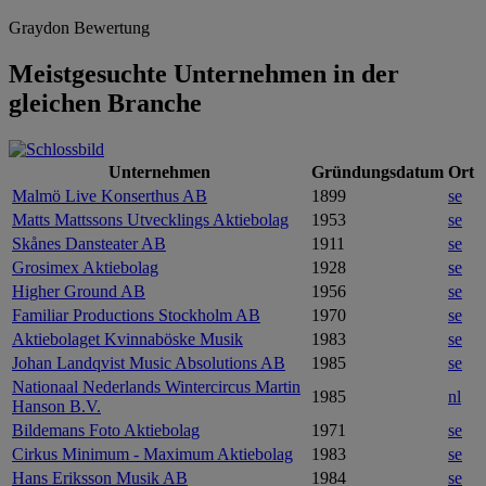
Graydon Bewertung
Meistgesuchte Unternehmen in der
gleichen Branche
Unternehmen
Gründungsdatum
Ort
Malmö Live Konserthus AB
1899
se
Matts Mattssons Utvecklings Aktiebolag
1953
se
Skånes Dansteater AB
1911
se
Grosimex Aktiebolag
1928
se
Higher Ground AB
1956
se
Familiar Productions Stockholm AB
1970
se
Aktiebolaget Kvinnaböske Musik
1983
se
Johan Landqvist Music Absolutions AB
1985
se
Nationaal Nederlands Wintercircus Martin
1985
nl
Hanson B.V.
Bildemans Foto Aktiebolag
1971
se
Cirkus Minimum - Maximum Aktiebolag
1983
se
Hans Eriksson Musik AB
1984
se