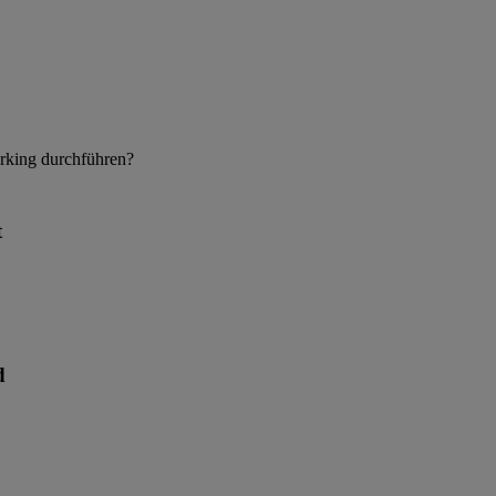
rking durchführen?
t
d