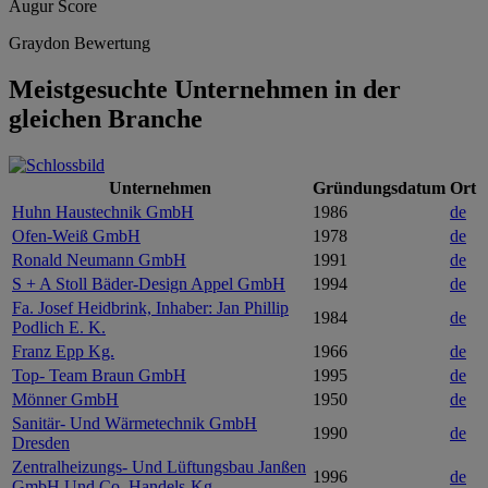
Augur Score
Graydon Bewertung
Meistgesuchte Unternehmen in der
gleichen Branche
Unternehmen
Gründungsdatum
Ort
Huhn Haustechnik GmbH
1986
de
Ofen-Weiß GmbH
1978
de
Ronald Neumann GmbH
1991
de
S + A Stoll Bäder-Design Appel GmbH
1994
de
Fa. Josef Heidbrink, Inhaber: Jan Phillip
1984
de
Podlich E. K.
Franz Epp Kg.
1966
de
Top- Team Braun GmbH
1995
de
Mönner GmbH
1950
de
Sanitär- Und Wärmetechnik GmbH
1990
de
Dresden
Zentralheizungs- Und Lüftungsbau Janßen
1996
de
GmbH Und Co. Handels-Kg