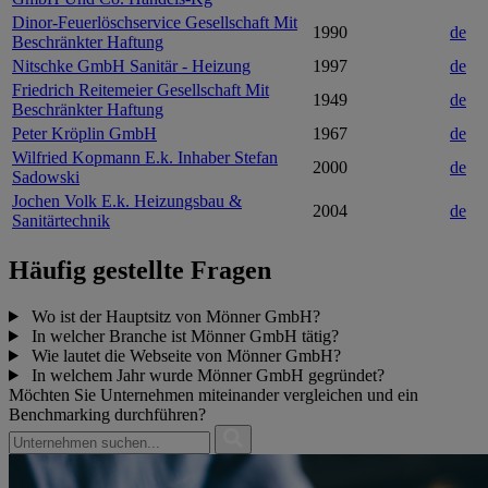
Dinor-Feuerlöschservice Gesellschaft Mit
1990
de
Beschränkter Haftung
Nitschke GmbH Sanitär - Heizung
1997
de
Friedrich Reitemeier Gesellschaft Mit
1949
de
Beschränkter Haftung
Peter Kröplin GmbH
1967
de
Wilfried Kopmann E.k. Inhaber Stefan
2000
de
Sadowski
Jochen Volk E.k. Heizungsbau &
2004
de
Sanitärtechnik
Häufig gestellte Fragen
Wo ist der Hauptsitz von Mönner GmbH?
In welcher Branche ist Mönner GmbH tätig?
Wie lautet die Webseite von Mönner GmbH?
In welchem Jahr wurde Mönner GmbH gegründet?
Möchten Sie Unternehmen miteinander vergleichen und ein
Benchmarking durchführen?