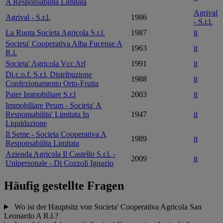
A Responsabilita Limitata
Agrival
Agrival - S.r.l.
1986
- S.r.l.
La Ruota Societa Agricola S.r.l.
1987
it
Societa' Cooperativa Alba Fucense A
1963
it
R.l.
Societa' Agricola Vcc Arl
1991
it
Di.c.o.f. S.r.l. Distribuzione
1988
it
Confezionamento Orto-Frutta
Pater Immobiliare S.r.l
2003
it
Immobiliare Peum - Societa' A
Responsabilita' Limitata In
1947
it
Liquidazione
Il Seme - Societa Cooperativa A
1989
it
Responsabilita Limitata
Azienda Agricola Il Castello S.r.l. -
2009
it
Unipersonale - Di Cozzoli Ignazio
Häufig gestellte Fragen
Wo ist der Hauptsitz von Societa' Cooperativa Agricola San
Leonardo A R.l.?