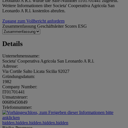
Leonardo A R.l. wurde die Safe-Nummer IT01701441 zugeteilt.
Weitere Informationen über Societa' Cooperativa Agricola San
Leonardo A R.l. kostenlos abrufen.
Zugang zum Vollbericht anfordern
Zusammenfassung
Geschäftsleiter
Scores
ESG
Details
Unternehmensname:
Societa' Cooperativa Agricola San Leonardo A R.l.
Adresse:
Via Cortile Salto Licata Sicilia 92027
Gründungsdatum:
1982
Company Number:
IT01701441
Umsatzsteuer:
00689450849
Telefonnummer:
hidden.hidden.hidden.hidden.hidden
Risiko-Prognose