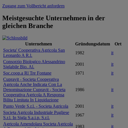
Zugang zum Vollbericht anfordern
Meistgesuchte Unternehmen in der
gleichen Branche
Unternehmen
Gründungsdatum
Ort
Societa' Cooperativa Agricola San
1982
it
Leonardo A R.l.
Consorzio Biologico Alessandrino
2001
it
Siglabile Bio. Al.
Soc.coop.a Rl Tre Fontane
1971
it
Cupravit - Societa Cooperativa
Agricola Anche Indicata Con La
Denominazione Cupravit - Societa
1986
it
Cooperativa Agricola A Responsa
Bilita Limitata In Liquidazione
Punto Verde S.r.l. - Societa Agricola
2001
it
Societa Agricola Industriale Pugliese
1967
it
S.r.l. In Sigla S.a.i.p. S.r.l.
Agricola Amendolara Societa Agricola
1983
it