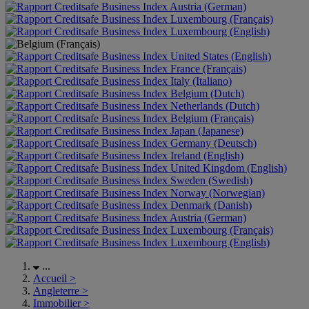
Austria (German)
Luxembourg (Français)
Luxembourg (English)
United States (English)
France (Français)
Italy (Italiano)
Belgium (Dutch)
Netherlands (Dutch)
Belgium (Français)
Japan (Japanese)
Germany (Deutsch)
Ireland (English)
United Kingdom (English)
Sweden (Swedish)
Norway (Norwegian)
Denmark (Danish)
Austria (German)
Luxembourg (Français)
Luxembourg (English)
...
Accueil
>
Angleterre
>
Immobilier
>