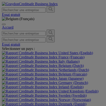
Essai gratuit
Accueil
Essai gratuit
Sélectionner un pays :
United States (English)
France (Français)
Italy (Italiano)
Belgium (Dutch)
Netherlands (Dutch)
Belgium (Français)
Japan (Japanese)
Germany (Deutsch)
Ireland (English)
United Kingdom (English)
Sweden (Swedish)
Norway (Norwegian)
Denmark (Danish)