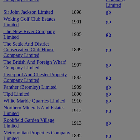
Limited
Sir John Jackson Limited
1898
gb
Woking Golf Club Estates
1901
gb
Limited
The New River Company
1905
gb
Limited
The Settle And District
Conservative Club House
1899
gb
Company Limited
The British And Foreign Wharf
1907
gb
Company Limited
Liverpool And Chester Property
1883
gb
Company Limited
Panther (Bromley) Limited
1909
gb
Tlpd Limited
1890
gb
White Marble Quarries Limited
1910
gb
Northern Minerals And Estates
1912
gb
Limited
Rookfield Garden Village
1913
gb
Limited
Metropolitan Properties Company
1895
gb
Limited