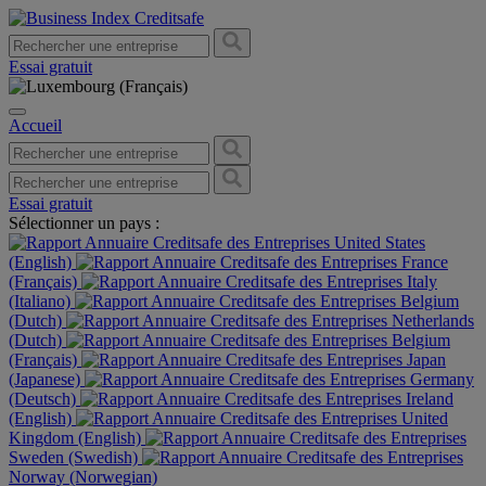
Essai gratuit
Accueil
Essai gratuit
Sélectionner un pays :
United States
(English)
France
(Français)
Italy
(Italiano)
Belgium
(Dutch)
Netherlands
(Dutch)
Belgium
(Français)
Japan
(Japanese)
Germany
(Deutsch)
Ireland
(English)
United
Kingdom (English)
Sweden (Swedish)
Norway (Norwegian)