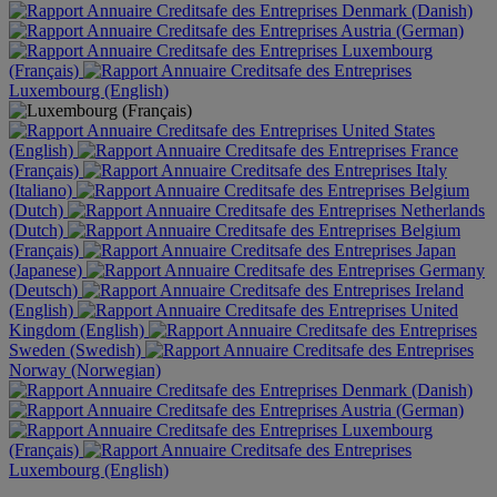
Denmark (Danish)
Austria (German)
Luxembourg
(Français)
Luxembourg (English)
United States
(English)
France
(Français)
Italy
(Italiano)
Belgium
(Dutch)
Netherlands
(Dutch)
Belgium
(Français)
Japan
(Japanese)
Germany
(Deutsch)
Ireland
(English)
United
Kingdom (English)
Sweden (Swedish)
Norway (Norwegian)
Denmark (Danish)
Austria (German)
Luxembourg
(Français)
Luxembourg (English)