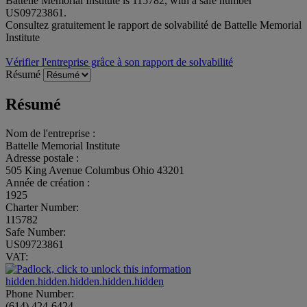
Battelle Memorial Institute is 115782, with a safe number
US09723861.
Consultez gratuitement le rapport de solvabilité de Battelle Memorial
Institute
Vérifier l'entreprise grâce à son rapport de solvabilité
Résumé
Résumé
Nom de l'entreprise :
Battelle Memorial Institute
Adresse postale :
505 King Avenue Columbus Ohio 43201
Année de création :
1925
Charter Number:
115782
Safe Number:
US09723861
VAT:
hidden.hidden.hidden.hidden.hidden
Phone Number:
(614) 424-6424