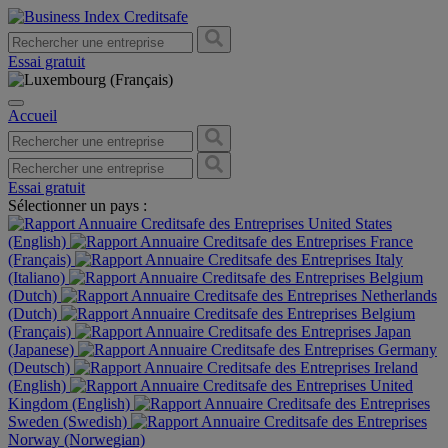
Essai gratuit
Accueil
Essai gratuit
Sélectionner un pays :
United States
(English)
France
(Français)
Italy
(Italiano)
Belgium
(Dutch)
Netherlands
(Dutch)
Belgium
(Français)
Japan
(Japanese)
Germany
(Deutsch)
Ireland
(English)
United
Kingdom (English)
Sweden (Swedish)
Norway (Norwegian)