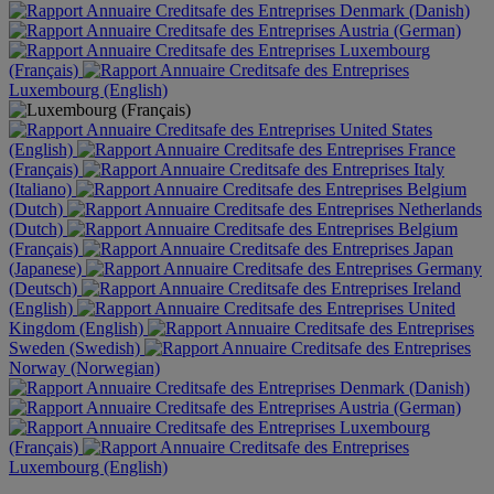
Denmark (Danish)
Austria (German)
Luxembourg
(Français)
Luxembourg (English)
United States
(English)
France
(Français)
Italy
(Italiano)
Belgium
(Dutch)
Netherlands
(Dutch)
Belgium
(Français)
Japan
(Japanese)
Germany
(Deutsch)
Ireland
(English)
United
Kingdom (English)
Sweden (Swedish)
Norway (Norwegian)
Denmark (Danish)
Austria (German)
Luxembourg
(Français)
Luxembourg (English)