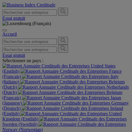
Essai gratuit
Accueil
Essai gratuit
Sélectionner un pays :
United States
(English)
France
(Français)
Italy
(Italiano)
Belgium
(Dutch)
Netherlands
(Dutch)
Belgium
(Français)
Japan
(Japanese)
Germany
(Deutsch)
Ireland
(English)
United
Kingdom (English)
Sweden (Swedish)
Norway (Norwegian)