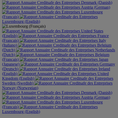
Denmark (Danish)
Austria (German)
Luxembourg
(Français)
Luxembourg (English)
United States
(English)
France
(Français)
Italy
(Italiano)
Belgium
(Dutch)
Netherlands
(Dutch)
Belgium
(Français)
Japan
(Japanese)
Germany
(Deutsch)
Ireland
(English)
United
Kingdom (English)
Sweden (Swedish)
Norway (Norwegian)
Denmark (Danish)
Austria (German)
Luxembourg
(Français)
Luxembourg (English)