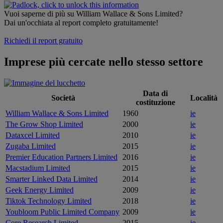
Vuoi saperne di più su William Wallace & Sons Limited?
Dai un'occhiata al report completo gratuitamente!
Richiedi il report gratuito
Imprese più cercate nello stesso settore
Data di
Società
Località
costituzione
William Wallace & Sons Limited
1960
ie
The Grow Shop Limited
2000
ie
Dataxcel Limited
2010
ie
Zugaba Limited
2015
ie
Premier Education Partners Limited
2016
ie
Macstadium Limited
2015
ie
Smarter Linked Data Limited
2014
ie
Geek Energy Limited
2009
ie
Tiktok Technology Limited
2018
ie
Youbloom Public Limited Company
2009
ie
Core Research Limited
2015
ie