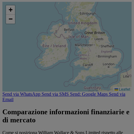
+
−
Leaflet
Send via WhatsApp
Send via SMS
Send: Google Maps
Send via
Email
Comparazione informazioni finanziarie e
di mercato
Come si posiziona William Wallace & Sons Limited rispetto alle