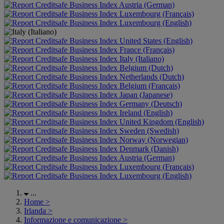
Austria (German)
Luxembourg (Français)
Luxembourg (English)
United States (English)
France (Français)
Italy (Italiano)
Belgium (Dutch)
Netherlands (Dutch)
Belgium (Français)
Japan (Japanese)
Germany (Deutsch)
Ireland (English)
United Kingdom (English)
Sweden (Swedish)
Norway (Norwegian)
Denmark (Danish)
Austria (German)
Luxembourg (Français)
Luxembourg (English)
...
Home
>
Irlanda
>
Informazione e comunicazione
>