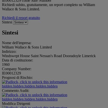
IE00012329 come Safe Number
Richiedi subito, gratuitamente, un report completo su William
Wallace & Sons Limited.
Richiedi il report gratuito
Sintesi
Sintesi
Nome dell'impresa:
William Wallace & Sons Limited
Indirizzo:
Windswept House Saint Nessan's Road Dooradoyle Limerick
Data di costituzione:
1960
Company Number:
IE00012329
Prognosi di Rischio:
hidden.hidden.hidden.hidden.hidden
Commento Audit:
hidden.hidden.hidden.hidden.hidden
Modifica Dirigenti