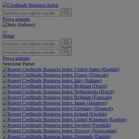
Prova gratuita
Home
Prova gratuita
Selezione Paese:
United States (English)
France (Français)
Italy (Italiano)
Belgium (Dutch)
Netherlands (Dutch)
Belgium (Français)
Japan (Japanese)
Germany (Deutsch)
Ireland (English)
United Kingdom (English)
Sweden (Swedish)
Norway (Norwegian)
Denmark (Danish)