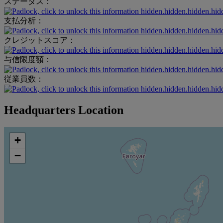
ステータス：
hidden.hidden.hidden.hid
支払分析：
hidden.hidden.hidden.hid
クレジットスコア：
hidden.hidden.hidden.hid
与信限度額：
hidden.hidden.hidden.hid
従業員数：
hidden.hidden.hidden.hid
Headquarters Location
+
−