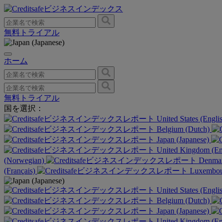
無料トライアル
ホーム
無料トライアル
国を選択：
United States (Engli
Belgium (Dutch)
Japan (Japanese)
United Kingdom (En
(Norwegian)
Denmar
(Français)
Luxembour
United States (Engli
Belgium (Dutch)
Japan (Japanese)
United Kingdom (En