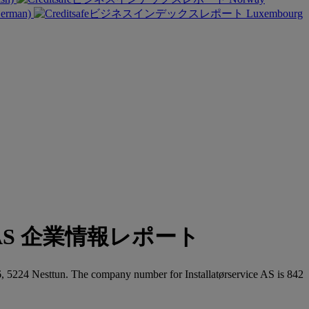
German)
Luxembourg
vice AS 企業情報レポート
, 5224 Nesttun. The company number for Installatørservice AS is 842