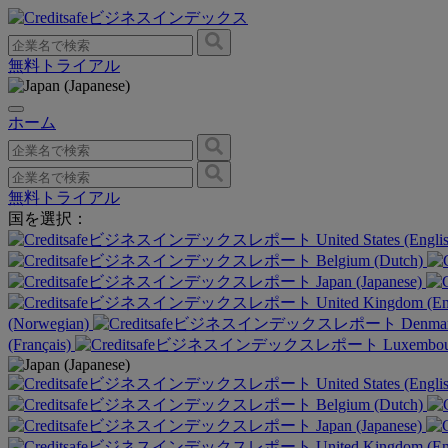
無料トライアル
ホーム
無料トライアル
国を選択：
United States (Engli
Belgium (Dutch)
Japan (Japanese)
United Kingdom (En
(Norwegian)
Denmar
(Français)
Luxembour
United States (Engli
Belgium (Dutch)
Japan (Japanese)
United Kingdom (En