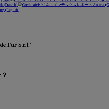
k (Danish)
Austria (
g (English)
de Fur S.r.l."
か？