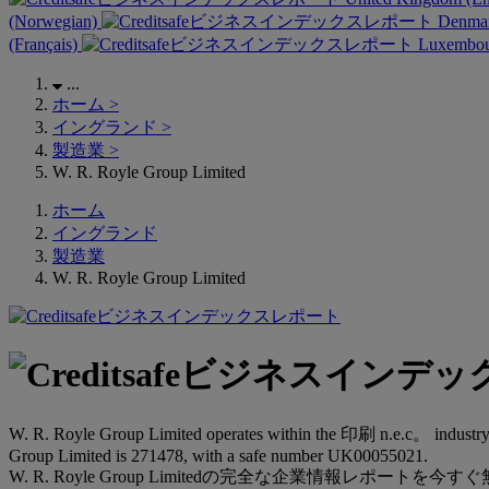
(Norwegian)
Denmar
(Français)
Luxembour
...
ホーム
>
イングランド
>
製造業
>
W. R. Royle Group Limited
ホーム
イングランド
製造業
W. R. Royle Group Limited
W. R. Royle Group Limited operates within the 印刷 n.e.c。 industry.
Group Limited is 271478, with a safe number UK00055021.
W. R. Royle Group Limitedの完全な企業情報レポート