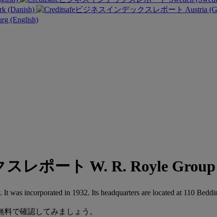
k (Danish)
Austria (
g (English)
W. R. Royle Gr
 It was incorporated in 1932. Its headquarters are located at 110 B
を今すぐ無料で確認してみましょう。