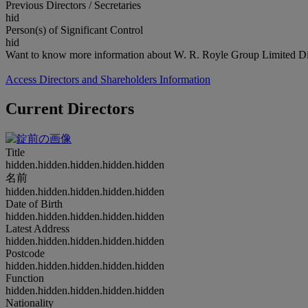
Previous Directors / Secretaries
hid
Person(s) of Significant Control
hid
Want to know more information about W. R. Royle Group Limited Di
Access Directors and Shareholders Information
Current Directors
Title
hidden.hidden.hidden.hidden.hidden
名前
hidden.hidden.hidden.hidden.hidden
Date of Birth
hidden.hidden.hidden.hidden.hidden
Latest Address
hidden.hidden.hidden.hidden.hidden
Postcode
hidden.hidden.hidden.hidden.hidden
Function
hidden.hidden.hidden.hidden.hidden
Nationality