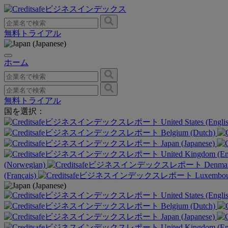
無料トライアル
ホーム
無料トライアル
国を選択：
United States (Engli
Belgium (Dutch)
Japan (Japanese)
United Kingdom (En
(Norwegian)
Denmar
(Français)
Luxembour
United States (Engli
Belgium (Dutch)
Japan (Japanese)
United Kingdom (En