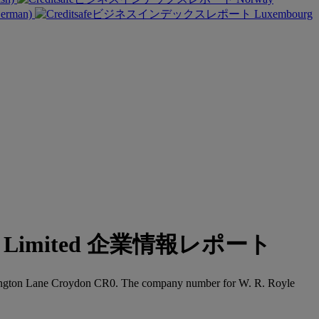
German)
Luxembourg
oup Limited 企業情報レポート
eddington Lane Croydon CR0. The company number for W. R. Royle