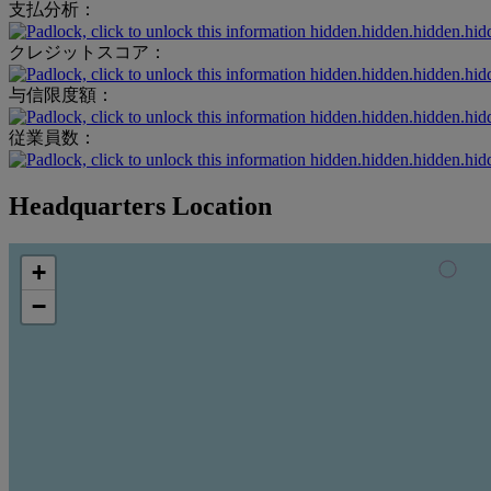
支払分析：
hidden.hidden.hidden.hid
クレジットスコア：
hidden.hidden.hidden.hid
与信限度額：
hidden.hidden.hidden.hid
従業員数：
hidden.hidden.hidden.hid
Headquarters Location
+
−