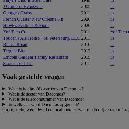
Players Club Internet Cafe
1948
us
J Gumbo's Evansville
2005
us
George's Gyros
2011
us
French Quarter New Orleans Kit
2026
us
Hawk's Feathers & Finns
2026
us
Yo! Taco Co.
2011
Yo! Taco 
Toucan's Ale House - St. Petersburg, LLC
2011
us
Belle's Bread
2010
us
Tequila Blue
2013
us
Lincoln Gardens Family Restaurant
2015
us
Saraceno's LLC
2011
us
Vaak gestelde vragen
Waar is het hoofdkwartier van Dacontos?
Wat is de sector van Dacontos?
Wat is de telefoonnummer van Dacontos?
In welk jaar werd Dacontos opgericht?
Groot, klein, wereldwijd en local: ontdek waarom bedrijven voor Gra