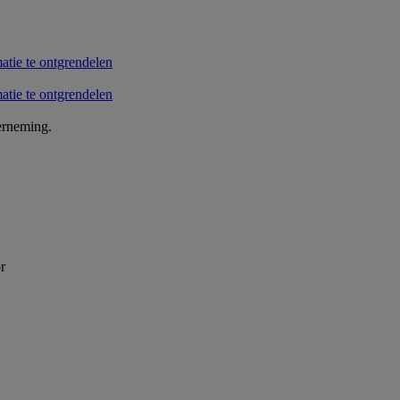
erneming.
r