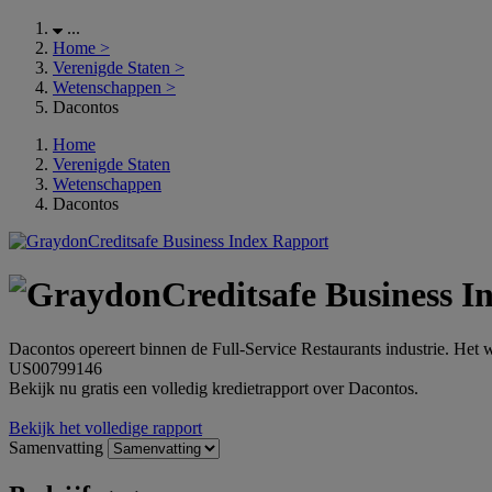
...
Home
>
Verenigde Staten
>
Wetenschappen
>
Dacontos
Home
Verenigde Staten
Wetenschappen
Dacontos
Dacontos opereert binnen de Full-Service Restaurants industrie. He
US00799146
Bekijk nu gratis een volledig kredietrapport over Dacontos.
Bekijk het volledige rapport
Samenvatting