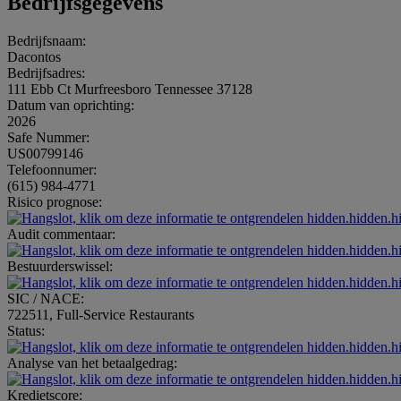
Bedrijfsgegevens
Bedrijfsnaam:
Dacontos
Bedrijfsadres:
111 Ebb Ct Murfreesboro Tennessee 37128
Datum van oprichting:
2026
Safe Nummer:
US00799146
Telefoonnumer:
(615) 984-4771
Risico prognose:
hidden.hidden.h
Audit commentaar:
hidden.hidden.h
Bestuurderswissel:
hidden.hidden.h
SIC / NACE:
722511, Full-Service Restaurants
Status:
hidden.hidden.h
Analyse van het betaalgedrag:
hidden.hidden.h
Kredietscore: