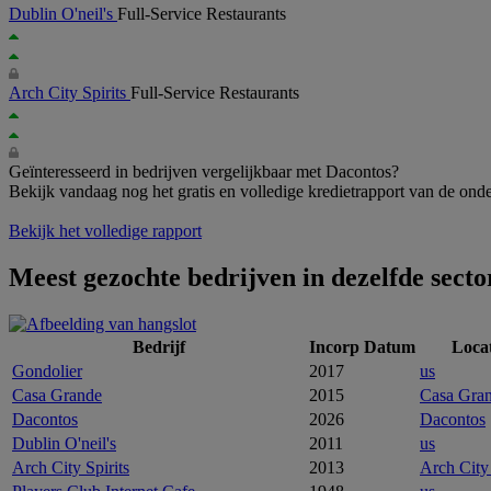
Dublin O'neil's
Full-Service Restaurants
Arch City Spirits
Full-Service Restaurants
Geïnteresseerd in bedrijven vergelijkbaar met Dacontos?
Bekijk vandaag nog het gratis en volledige kredietrapport van de ond
Bekijk het volledige rapport
Meest gezochte bedrijven in dezelfde secto
Bedrijf
Incorp Datum
Locat
Gondolier
2017
us
Casa Grande
2015
Casa Gra
Dacontos
2026
Dacontos
Dublin O'neil's
2011
us
Arch City Spirits
2013
Arch City 