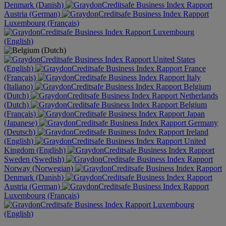
Denmark (Danish)
Austria (German)
Luxembourg (Français)
Luxembourg
(English)
United States
(English)
France
(Français)
Italy
(Italiano)
Belgium
(Dutch)
Netherlands
(Dutch)
Belgium
(Français)
Japan
(Japanese)
Germany
(Deutsch)
Ireland
(English)
United
Kingdom (English)
Sweden (Swedish)
Norway (Norwegian)
Denmark (Danish)
Austria (German)
Luxembourg (Français)
Luxembourg
(English)