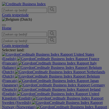
Gratis testperiode
Home
Gratis testperiode
Selecteer land:
United States
(English)
France
(Français)
Italy
(Italiano)
Belgium
(Dutch)
Netherlands
(Dutch)
Belgium
(Français)
Japan
(Japanese)
Germany
(Deutsch)
Ireland
(English)
United
Kingdom (English)
Sweden (Swedish)
Norway (Norwegian)