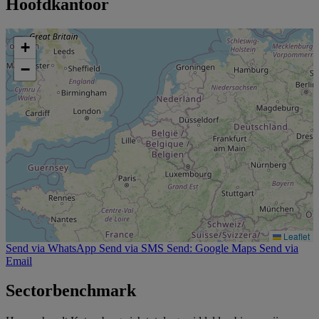
Hoofdkantoor
+
−
Leaflet
Send via WhatsApp
Send via SMS
Send: Google Maps
Send via
Email
Sectorbenchmark