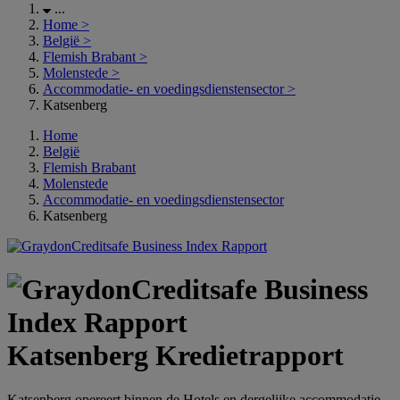
...
Home
>
België
>
Flemish Brabant
>
Molenstede
>
Accommodatie- en voedingsdienstensector
>
Katsenberg
Home
België
Flemish Brabant
Molenstede
Accommodatie- en voedingsdienstensector
Katsenberg
Katsenberg Kredietrapport
Katsenberg opereert binnen de Hotels en dergelijke accommodatie