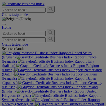
Gratis testperiode
Home
Gratis testperiode
Selecteer land:
United States
(English)
France
(Français)
Italy
(Italiano)
Belgium
(Dutch)
Netherlands
(Dutch)
Belgium
(Français)
Japan
(Japanese)
Germany
(Deutsch)
Ireland
(English)
United
Kingdom (English)
Sweden (Swedish)
Norway (Norwegian)