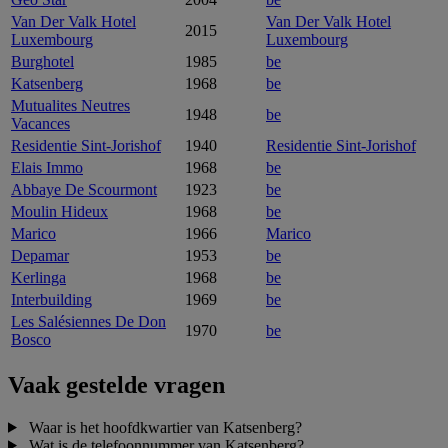
Van Der Valk Hotel
Van Der Valk Hotel
2015
Luxembourg
Luxembourg
Burghotel
1985
be
Katsenberg
1968
be
Mutualites Neutres
1948
be
Vacances
Residentie Sint-Jorishof
1940
Residentie Sint-Jorishof
Elais Immo
1968
be
Abbaye De Scourmont
1923
be
Moulin Hideux
1968
be
Marico
1966
Marico
Depamar
1953
be
Kerlinga
1968
be
Interbuilding
1969
be
Les Salésiennes De Don
1970
be
Bosco
Vaak gestelde vragen
Waar is het hoofdkwartier van Katsenberg?
Wat is de telefoonnummer van Katsenberg?