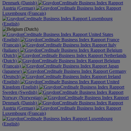
Denmark (Danish)
Austria (German)
Luxembourg (Français)
Luxembourg
(English)
United States
(English)
France
(Français)
Italy
(Italiano)
Belgium
(Dutch)
Netherlands
(Dutch)
Belgium
(Français)
Japan
(Japanese)
Germany
(Deutsch)
Ireland
(English)
United
Kingdom (English)
Sweden (Swedish)
Norway (Norwegian)
Denmark (Danish)
Austria (German)
Luxembourg (Français)
Luxembourg
(English)