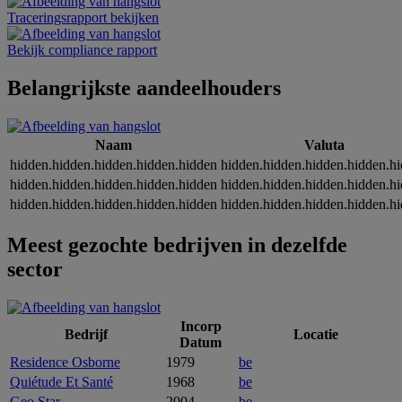
Traceringsrapport bekijken
Bekijk compliance rapport
Belangrijkste aandeelhouders
Naam
Valuta
hidden.hidden.hidden.hidden.hidden
hidden.hidden.hidden.hidden.h
hidden.hidden.hidden.hidden.hidden
hidden.hidden.hidden.hidden.h
hidden.hidden.hidden.hidden.hidden
hidden.hidden.hidden.hidden.h
Meest gezochte bedrijven in dezelfde
sector
Incorp
Bedrijf
Locatie
Datum
Residence Osborne
1979
be
Quiétude Et Santé
1968
be
Geo Star
2004
be