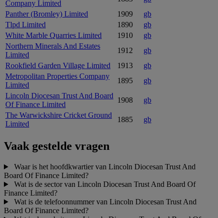
Company Limited
Panther (Bromley) Limited
1909
gb
Tlpd Limited
1890
gb
White Marble Quarries Limited
1910
gb
Northern Minerals And Estates
1912
gb
Limited
Rookfield Garden Village Limited
1913
gb
Metropolitan Properties Company
1895
gb
Limited
Lincoln Diocesan Trust And Board
1908
gb
Of Finance Limited
The Warwickshire Cricket Ground
1885
gb
Limited
Vaak gestelde vragen
Waar is het hoofdkwartier van Lincoln Diocesan Trust And
Board Of Finance Limited?
Wat is de sector van Lincoln Diocesan Trust And Board Of
Finance Limited?
Wat is de telefoonnummer van Lincoln Diocesan Trust And
Board Of Finance Limited?