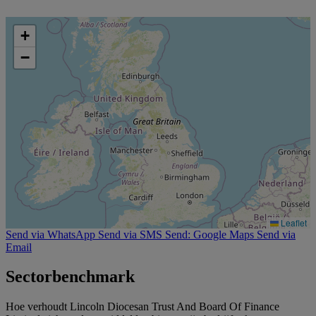
+
−
Leaflet
Send via WhatsApp
Send via SMS
Send: Google Maps
Send via
Email
Sectorbenchmark
Hoe verhoudt Lincoln Diocesan Trust And Board Of Finance