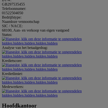
GB297535455
Telefoonnumer:
01522504050
Bedrijfstype:
Naamloze vennootschap
SIC / NACE:
68100, Aan- en verkoop van eigen vastgoed
Status:
hidden.hidden.hidden.hidden.hidden
Analyse van het betaalgedrag:
hidden.hidden.hidden.hidden.hidden
Kredietscore:
hidden.hidden.hidden.hidden.hidden
Kredietlimiet:
hidden.hidden.hidden.hidden.hidden
Medewerkers:
hidden.hidden.hidden.hidden.hidden
Hoofdkantoor