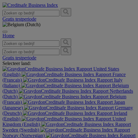
Gratis testperiode
Home
Gratis testperiode
Selecteer land:
United States
(English)
France
(Français)
Italy
(Italiano)
Belgium
(Dutch)
Netherlands
(Dutch)
Belgium
(Français)
Japan
(Japanese)
Germany
(Deutsch)
Ireland
(English)
United
Kingdom (English)
Sweden (Swedish)
Norway (Norwegian)