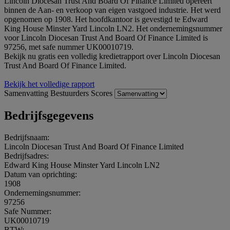
Lincoln Diocesan Trust And Board Of Finance Limited opereert
binnen de Aan- en verkoop van eigen vastgoed industrie. Het werd
opgenomen op 1908. Het hoofdkantoor is gevestigd te Edward
King House Minster Yard Lincoln LN2. Het ondernemingsnummer
voor Lincoln Diocesan Trust And Board Of Finance Limited is
97256, met safe nummer UK00010719.
Bekijk nu gratis een volledig kredietrapport over Lincoln Diocesan
Trust And Board Of Finance Limited.
Bekijk het volledige rapport
Samenvatting
Bestuurders
Scores
Bedrijfsgegevens
Bedrijfsnaam:
Lincoln Diocesan Trust And Board Of Finance Limited
Bedrijfsadres:
Edward King House Minster Yard Lincoln LN2
Datum van oprichting:
1908
Ondernemingsnummer:
97256
Safe Nummer:
UK00010719
BTW: