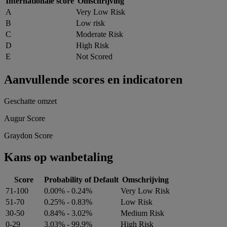
Internationale score
Omschrijving
A
Very Low Risk
B
Low risk
C
Moderate Risk
D
High Risk
E
Not Scored
Aanvullende scores en indicatoren
Geschatte omzet
Augur Score
Graydon Score
Kans op wanbetaling
Score
Probability of Default
Omschrijving
71-100
0.00% - 0.24%
Very Low Risk
51-70
0.25% - 0.83%
Low Risk
30-50
0.84% - 3.02%
Medium Risk
0-29
3.03% - 99.9%
High Risk