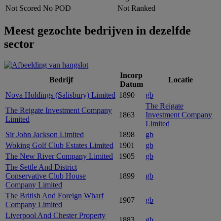
Not Scored
No POD
Not Ranked
Meest gezochte bedrijven in dezelfde
sector
Incorp
Bedrijf
Locatie
Datum
Nova Holdings (Salisbury) Limited
1890
gb
The Reigate
The Reigate Investment Company
1863
Investment Company
Limited
Limited
Sir John Jackson Limited
1898
gb
Woking Golf Club Estates Limited
1901
gb
The New River Company Limited
1905
gb
The Settle And District
Conservative Club House
1899
gb
Company Limited
The British And Foreign Wharf
1907
gb
Company Limited
Liverpool And Chester Property
1883
gb