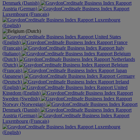
Denmark (Danish)
Austria (German)
Luxembourg (Français)
Luxembourg
(English)
United States
(English)
France
(Français)
Italy
(Italiano)
Belgium
(Dutch)
Netherlands
(Dutch)
Belgium
(Français)
Japan
(Japanese)
Germany
(Deutsch)
Ireland
(English)
United
Kingdom (English)
Sweden (Swedish)
Norway (Norwegian)
Denmark (Danish)
Austria (German)
Luxembourg (Français)
Luxembourg
(English)