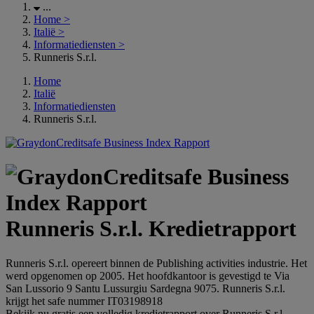
...
Home
>
Italië
>
Informatiediensten
>
Runneris S.r.l.
Home
Italië
Informatiediensten
Runneris S.r.l.
Runneris S.r.l. Kredietrapport
Runneris S.r.l. opereert binnen de Publishing activities industrie. Het
werd opgenomen op 2005. Het hoofdkantoor is gevestigd te Via
San Lussorio 9 Santu Lussurgiu Sardegna 9075. Runneris S.r.l.
krijgt het safe nummer IT03198918
Bekijk nu gratis een volledig kredietrapport over Runneris S.r.l..