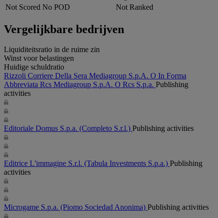
Not Scored
No POD
Not Ranked
Vergelijkbare bedrijven
Liquiditeitsratio in de ruime zin
Winst voor belastingen
Huidige schuldratio
Rizzoli Corriere Della Sera Mediagroup S.p.A. O In Forma
Abbreviata Rcs Mediagroup S.p.A. O Rcs S.p.a.
Publishing
activities
Editoriale Domus S.p.a.
(Completo S.r.l.)
Publishing activities
Editrice L'immagine S.r.l.
(Tabula Investments S.p.a.)
Publishing
activities
Microgame S.p.a.
(Piomo Sociedad Anonima)
Publishing activities