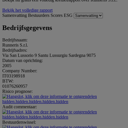
Bekijk het volledige rapport
Samenvatting
Bestuurders
Scores
ESG
Bedrijfsgegevens
Bedrijfsnaam:
Runneris S.r.l.
Bedrijfsadres:
Via San Lussorio 9 Santu Lussurgiu Sardegna 9075
Datum van oprichting:
2005
Company Number:
IT03198918
BTW:
01076260957
Risico prognose:
hidden.hidden.hidden.hidden.hidden
Audit commentaar:
hidden.hidden.hidden.hidden.hidden
Bestuurderswissel: