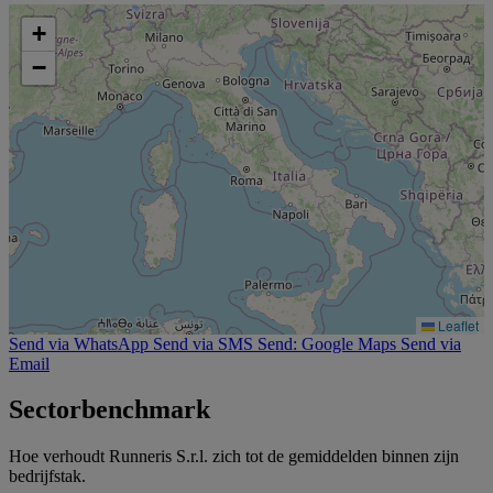
+
−
Leaflet
Send via WhatsApp
Send via SMS
Send: Google Maps
Send via
Email
Sectorbenchmark
Hoe verhoudt Runneris S.r.l. zich tot de gemiddelden binnen zijn
bedrijfstak.