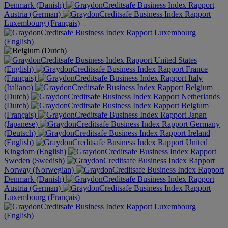
Denmark (Danish)
Austria (German)
Luxembourg (Français)
Luxembourg
(English)
United States
(English)
France
(Français)
Italy
(Italiano)
Belgium
(Dutch)
Netherlands
(Dutch)
Belgium
(Français)
Japan
(Japanese)
Germany
(Deutsch)
Ireland
(English)
United
Kingdom (English)
Sweden (Swedish)
Norway (Norwegian)
Denmark (Danish)
Austria (German)
Luxembourg (Français)
Luxembourg
(English)