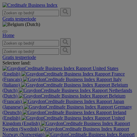
Gratis testperiode
Home
Gratis testperiode
Selecteer land:
United States
(English)
France
(Français)
Italy
(Italiano)
Belgium
(Dutch)
Netherlands
(Dutch)
Belgium
(Français)
Japan
(Japanese)
Germany
(Deutsch)
Ireland
(English)
United
Kingdom (English)
Sweden (Swedish)
Norway (Norwegian)