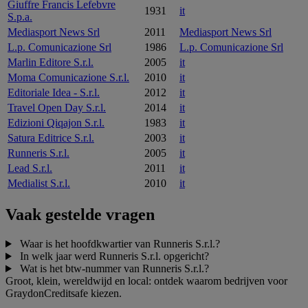
Giuffre Francis Lefebvre
1931
it
S.p.a.
Mediasport News Srl
2011
Mediasport News Srl
L.p. Comunicazione Srl
1986
L.p. Comunicazione Srl
Marlin Editore S.r.l.
2005
it
Moma Comunicazione S.r.l.
2010
it
Editoriale Idea - S.r.l.
2012
it
Travel Open Day S.r.l.
2014
it
Edizioni Qiqajon S.r.l.
1983
it
Satura Editrice S.r.l.
2003
it
Runneris S.r.l.
2005
it
Lead S.r.l.
2011
it
Medialist S.r.l.
2010
it
Vaak gestelde vragen
Waar is het hoofdkwartier van Runneris S.r.l.?
In welk jaar werd Runneris S.r.l. opgericht?
Wat is het btw-nummer van Runneris S.r.l.?
Groot, klein, wereldwijd en local: ontdek waarom bedrijven voor
GraydonCreditsafe kiezen.