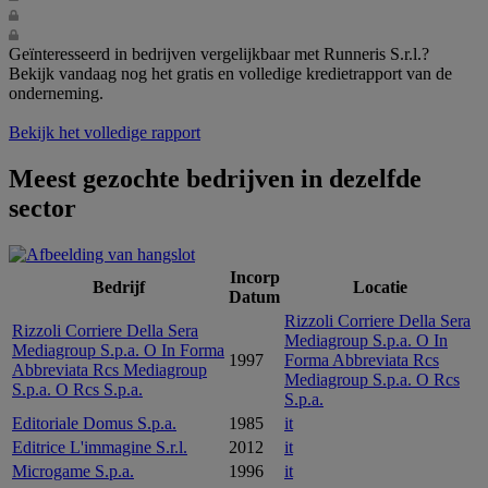
Geïnteresseerd in bedrijven vergelijkbaar met Runneris S.r.l.?
Bekijk vandaag nog het gratis en volledige kredietrapport van de
onderneming.
Bekijk het volledige rapport
Meest gezochte bedrijven in dezelfde
sector
Incorp
Bedrijf
Locatie
Datum
Rizzoli Corriere Della Sera
Rizzoli Corriere Della Sera
Mediagroup S.p.a. O In
Mediagroup S.p.a. O In Forma
1997
Forma Abbreviata Rcs
Abbreviata Rcs Mediagroup
Mediagroup S.p.a. O Rcs
S.p.a. O Rcs S.p.a.
S.p.a.
Editoriale Domus S.p.a.
1985
it
Editrice L'immagine S.r.l.
2012
it
Microgame S.p.a.
1996
it