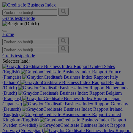
Gratis testperiode
Home
Gratis testperiode
Selecteer land:
United States
(English)
France
(Français)
Italy
(Italiano)
Belgium
(Dutch)
Netherlands
(Dutch)
Belgium
(Français)
Japan
(Japanese)
Germany
(Deutsch)
Ireland
(English)
United
Kingdom (English)
Sweden (Swedish)
Norway (Norwegian)