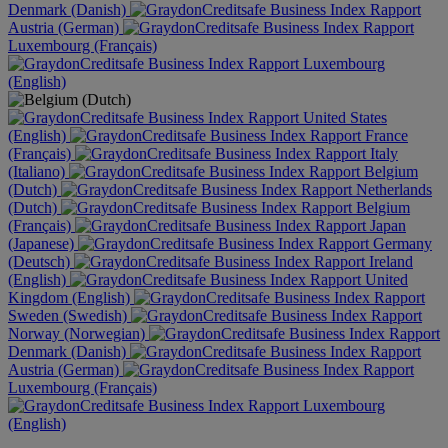
Denmark (Danish)
Austria (German)
Luxembourg (Français)
Luxembourg
(English)
United States
(English)
France
(Français)
Italy
(Italiano)
Belgium
(Dutch)
Netherlands
(Dutch)
Belgium
(Français)
Japan
(Japanese)
Germany
(Deutsch)
Ireland
(English)
United
Kingdom (English)
Sweden (Swedish)
Norway (Norwegian)
Denmark (Danish)
Austria (German)
Luxembourg (Français)
Luxembourg
(English)