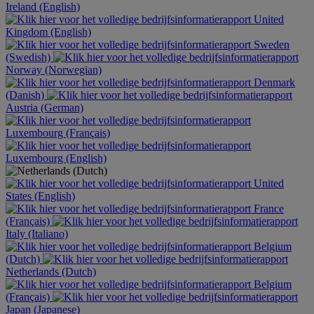
Ireland (English)
United
Kingdom (English)
Sweden
(Swedish)
Norway (Norwegian)
Denmark
(Danish)
Austria (German)
Luxembourg (Français)
Luxembourg (English)
United
States (English)
France
(Français)
Italy (Italiano)
Belgium
(Dutch)
Netherlands (Dutch)
Belgium
(Français)
Japan (Japanese)