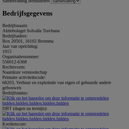
Samenvatting
Bestuurders
Bedrijfsgegevens
Bedrijfsnaam:
Aktiebolaget Solvalla Travbana
Bedrijfsadres:
Box 20501, 16102 Bromma
Jaar van oprichting:
1915
Organisatienummer:
556012-6368
Rechtsvorm:
Naamloze vennootschap
Primaire activiteitscode:
68203, Verhuur en exploitatie van eigen of gehuurde andere
gebouwen
Bedrijfsstatus:
hidden.hidden.hidden.hidden.hidden
DBT (dagen na termijn):
hidden.hidden.hidden.hidden.hidden
Kredietscore: