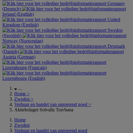
Germany
(Deutsch)
Ireland (English)
United
Kingdom (English)
Sweden
(Swedish)
Norway (Norwegian)
Denmark
(Danish)
Austria (German)
Luxembourg (Français)
Luxembourg (English)
...
Home
>
Zweden
>
Verhuur en handel van onroerend goed
>
Aktiebolaget Solvalla Travbana
Home
Zweden
Verhuur en handel van onroerend goed