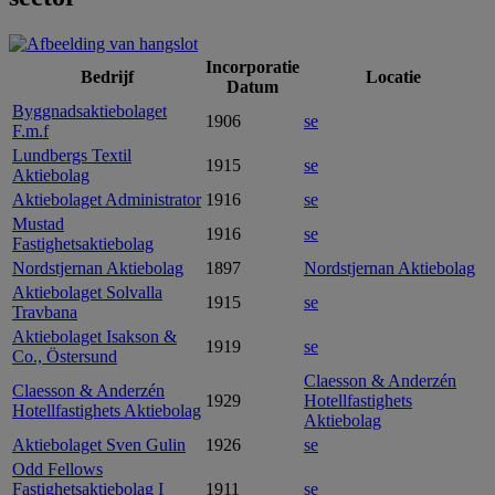
Incorporatie
Bedrijf
Locatie
Datum
Byggnadsaktiebolaget
1906
se
F.m.f
Lundbergs Textil
1915
se
Aktiebolag
Aktiebolaget Administrator
1916
se
Mustad
1916
se
Fastighetsaktiebolag
Nordstjernan Aktiebolag
1897
Nordstjernan Aktiebolag
Aktiebolaget Solvalla
1915
se
Travbana
Aktiebolaget Isakson &
1919
se
Co., Östersund
Claesson & Anderzén
Claesson & Anderzén
1929
Hotellfastighets
Hotellfastighets Aktiebolag
Aktiebolag
Aktiebolaget Sven Gulin
1926
se
Odd Fellows
Fastighetsaktiebolag I
1911
se