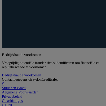
Bedrijfsfraude voorkomen
Vroegtijdig potentiële frauderisico's identificeren om financiële en
reputatieschade te voorkomen.
Bedrijfsfraude voorkomen
Contactgegevens GraydonCreditsafe:
#
Stuur een e-mail
Algemene Voorwaarden
Privacybeleid
Clearbit logos
GDPR