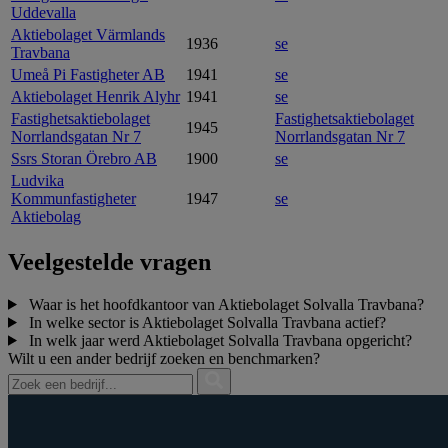
Uddevalla
Aktiebolaget Värmlands
1936
se
Travbana
Umeå Pi Fastigheter AB
1941
se
Aktiebolaget Henrik Alyhr
1941
se
Fastighetsaktiebolaget
Fastighetsaktiebolaget
1945
Norrlandsgatan Nr 7
Norrlandsgatan Nr 7
Ssrs Storan Örebro AB
1900
se
Ludvika
Kommunfastigheter
1947
se
Aktiebolag
Veelgestelde vragen
Waar is het hoofdkantoor van Aktiebolaget Solvalla Travbana?
In welke sector is Aktiebolaget Solvalla Travbana actief?
In welk jaar werd Aktiebolaget Solvalla Travbana opgericht?
Wilt u een ander bedrijf zoeken en benchmarken?