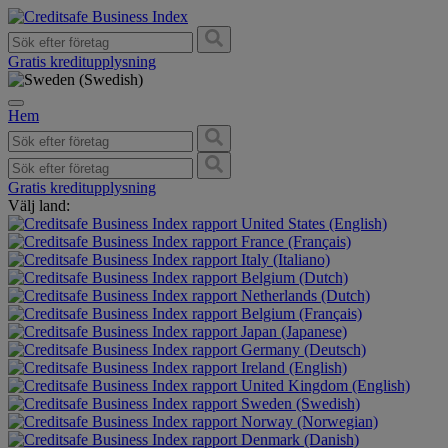
Gratis kreditupplysning
Hem
Gratis kreditupplysning
Välj land:
United States (English)
France (Français)
Italy (Italiano)
Belgium (Dutch)
Netherlands (Dutch)
Belgium (Français)
Japan (Japanese)
Germany (Deutsch)
Ireland (English)
United Kingdom (English)
Sweden (Swedish)
Norway (Norwegian)
Denmark (Danish)