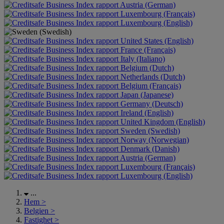
Austria (German)
Luxembourg (Français)
Luxembourg (English)
United States (English)
France (Français)
Italy (Italiano)
Belgium (Dutch)
Netherlands (Dutch)
Belgium (Français)
Japan (Japanese)
Germany (Deutsch)
Ireland (English)
United Kingdom (English)
Sweden (Swedish)
Norway (Norwegian)
Denmark (Danish)
Austria (German)
Luxembourg (Français)
Luxembourg (English)
...
Hem
>
Belgien
>
Fastighet
>