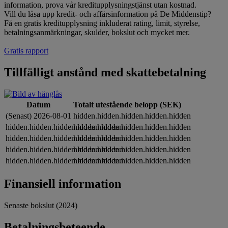
information, prova vår kreditupplysningstjänst utan kostnad.
Vill du låsa upp kredit- och affärsinformation på De Middenstip?
Få en gratis kreditupplysning inkluderat rating, limit, styrelse,
betalningsanmärkningar, skulder, bokslut och mycket mer.
Gratis rapport
Tillfälligt anstånd med skattebetalning
Datum
Totalt utestående belopp (SEK)
(Senast) 2026-08-01
hidden.hidden.hidden.hidden.hidden
hidden.hidden.hidden.hidden.hidden
hidden.hidden.hidden.hidden.hidden
hidden.hidden.hidden.hidden.hidden
hidden.hidden.hidden.hidden.hidden
hidden.hidden.hidden.hidden.hidden
hidden.hidden.hidden.hidden.hidden
hidden.hidden.hidden.hidden.hidden
hidden.hidden.hidden.hidden.hidden
Finansiell information
Senaste bokslut (2024)
Betalningsbeteende