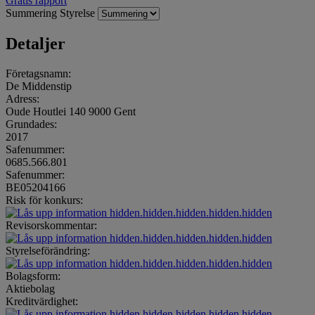
Gratis rapport
Summering
Styrelse
Detaljer
Företagsnamn:
De Middenstip
Adress:
Oude Houtlei 140 9000 Gent
Grundades:
2017
Safenummer:
0685.566.801
Safenummer:
BE05204166
Risk för konkurs:
hidden.hidden.hidden.hidden.hidden
Revisorskommentar:
hidden.hidden.hidden.hidden.hidden
Styrelseförändring:
hidden.hidden.hidden.hidden.hidden
Bolagsform:
Aktiebolag
Kreditvärdighet:
hidden.hidden.hidden.hidden.hidden