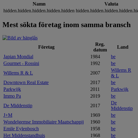
Namn
Valuta
hidden.hidden.hidden.hidden.hidden
hidden.hidden.hidden.hidden.h
Mest sökta företag inom samma bransch
Reg.
Företag
Land
datum
Japian Mondial
1984
be
Gourmet - Rossini
1992
be
Willems R
Willems R & L
2007
& L
Downtown Real Estate
2017
be
Parkwijk
2011
Parkwijk
Immo Pa
2019
be
De
De Middenstip
2017
Middenstip
J+M
1969
be
Wondelgemse Immobiliaire Maatschappij
1960
be
Emile Eylenbosch
1958
be
Het Middenstandhuis
1968
be