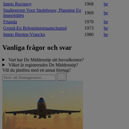
Immo Rucquoy
1968
be
Studiegroep Voor Stedebouw, Planning En
1969
be
Immobiliën
Frianda
1970
be
Grond-En Beleggingsmaatschappij
1973
be
Immo Bierten-Vranckx
1980
be
Vanliga frågor och svar
Vart har De Middenstip sitt huvudkontor?
Vilket år registrerades De Middenstip?
Vill du jämföra med ett annat företag?