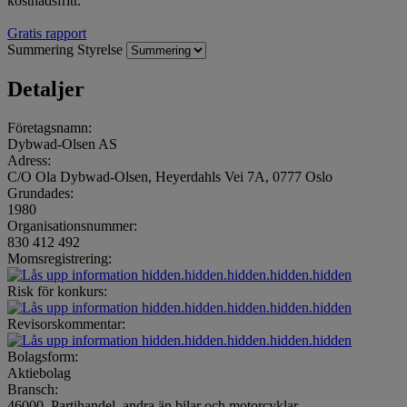
kostnadsfritt.
Gratis rapport
Summering
Styrelse
Detaljer
Företagsnamn:
Dybwad-Olsen AS
Adress:
C/O Ola Dybwad-Olsen, Heyerdahls Vei 7A, 0777 Oslo
Grundades:
1980
Organisationsnummer:
830 412 492
Momsregistrering:
hidden.hidden.hidden.hidden.hidden
Risk för konkurs:
hidden.hidden.hidden.hidden.hidden
Revisorskommentar:
hidden.hidden.hidden.hidden.hidden
Bolagsform:
Aktiebolag
Bransch:
46000, Partihandel, andra än bilar och motorcyklar