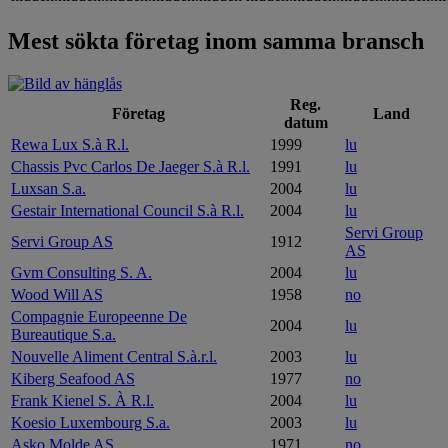
Mest sökta företag inom samma bransch
Reg.
Företag
Land
datum
Rewa Lux S.à R.l.
1999
lu
Chassis Pvc Carlos De Jaeger S.à R.l.
1991
lu
Luxsan S.a.
2004
lu
Gestair International Council S.à R.l.
2004
lu
Servi Group
Servi Group AS
1912
AS
Gvm Consulting S. A.
2004
lu
Wood Will AS
1958
no
Compagnie Europeenne De
2004
lu
Bureautique S.a.
Nouvelle Aliment Central S.à.r.l.
2003
lu
Kiberg Seafood AS
1977
no
Frank Kienel S. À R.l.
2004
lu
Koesio Luxembourg S.a.
2003
lu
Asko Molde AS
1971
no