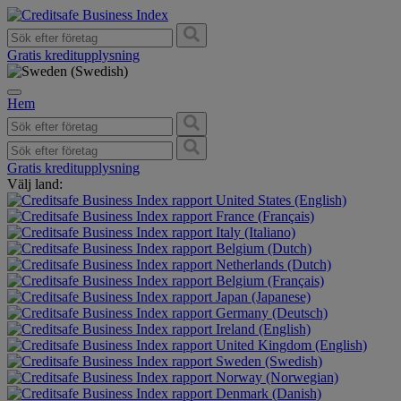
Gratis kreditupplysning
Hem
Gratis kreditupplysning
Välj land:
United States (English)
France (Français)
Italy (Italiano)
Belgium (Dutch)
Netherlands (Dutch)
Belgium (Français)
Japan (Japanese)
Germany (Deutsch)
Ireland (English)
United Kingdom (English)
Sweden (Swedish)
Norway (Norwegian)
Denmark (Danish)