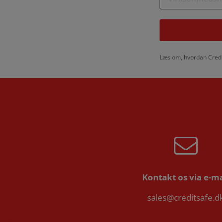
Læs om, hvordan Credi
Kontakt os via e-ma
sales@creditsafe.d