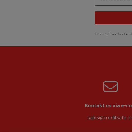
Læs om, hvordan Credi
Kontakt os via e-ma
sales@creditsafe.d