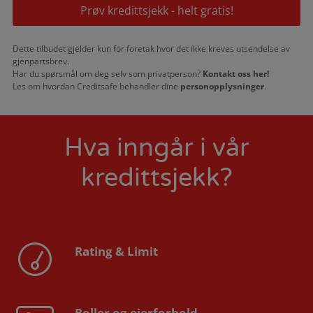
Prøv kredittsjekk - helt gratis!
Dette tilbudet gjelder kun for foretak hvor det ikke kreves utsendelse av
gjenpartsbrev.
Har du spørsmål om deg selv som privatperson?
Kontakt oss her!
Les om hvordan Creditsafe behandler dine
personopplysninger
.
Hva inngår i vår
kredittsjekk?
Rating & Limit
Roller og eierforhold