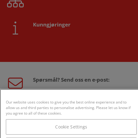
Kunngjøringer
Spørsmål? Send oss en e-post:
sales@creditsafe.no
Our website uses cookies to give you the best online experience and to
allow us and third parties to personalise advertising. Please let us know if
you agree to all of these cookies.
Eller ring oss:
Cookie Settings
800 24 868