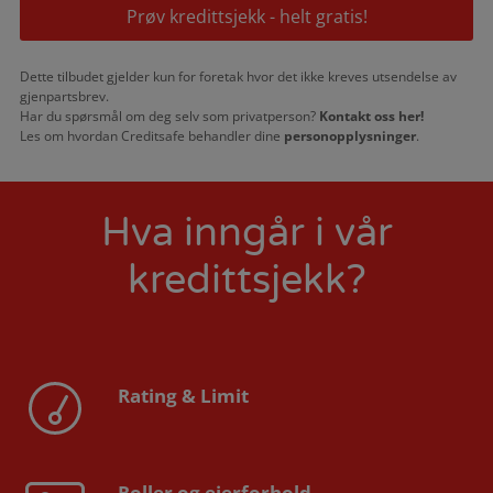
Prøv kredittsjekk - helt gratis!
Dette tilbudet gjelder kun for foretak hvor det ikke kreves utsendelse av
gjenpartsbrev.
Har du spørsmål om deg selv som privatperson?
Kontakt oss her!
Les om hvordan Creditsafe behandler dine
personopplysninger
.
Hva inngår i vår
kredittsjekk?
Rating & Limit
Roller og eierforhold