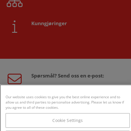
Kunngjøringer
Spørsmål? Send oss en e-post:
sales@creditsafe.no
Our website uses cookies to give you the best online experience and to
allow us and third parties to personalise advertising. Please let us know if
you agree to all of these cookies.
Eller ring oss:
Cookie Settings
800 24 868