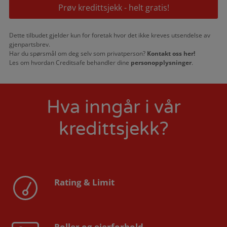
Prøv kredittsjekk - helt gratis!
Dette tilbudet gjelder kun for foretak hvor det ikke kreves utsendelse av
gjenpartsbrev.
Har du spørsmål om deg selv som privatperson?
Kontakt oss her!
Les om hvordan Creditsafe behandler dine
personopplysninger
.
Hva inngår i vår
kredittsjekk?
Rating & Limit
Roller og eierforhold