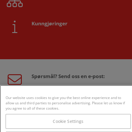
Kunngjøringer
Spørsmål? Send oss en e-post:
sales@creditsafe.no
Our website uses cookies to give you the best online experience and to
allow us and third parties to personalise advertising. Please let us know if
you agree to all of these cookies.
Eller ring oss:
Cookie Settings
800 24 868