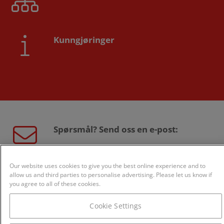
Kunngjøringer
Spørsmål? Send oss en e-post:
sales@creditsafe.no
Our website uses cookies to give you the best online experience and to
allow us and third parties to personalise advertising. Please let us know if
you agree to all of these cookies.
Eller ring oss:
Cookie Settings
800 24 868