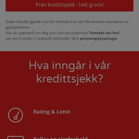
Prøv kredittsjekk - helt gratis!
Dette tilbudet gjelder kun for foretak hvor det ikke kreves utsendelse av
gjenpartsbrev.
Har du spørsmål om deg selv som privatperson?
Kontakt oss her!
Les om hvordan Creditsafe behandler dine
personopplysninger
.
Hva inngår i vår
kredittsjekk?
Rating & Limit
Roller og eierforhold