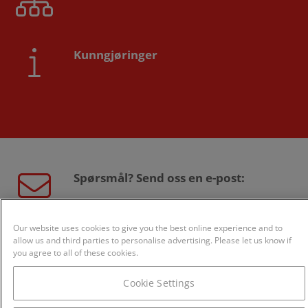
Kunngjøringer
Spørsmål? Send oss en e-post:
sales@creditsafe.no
Our website uses cookies to give you the best online experience and to
allow us and third parties to personalise advertising. Please let us know if
you agree to all of these cookies.
Eller ring oss:
Cookie Settings
800 24 868