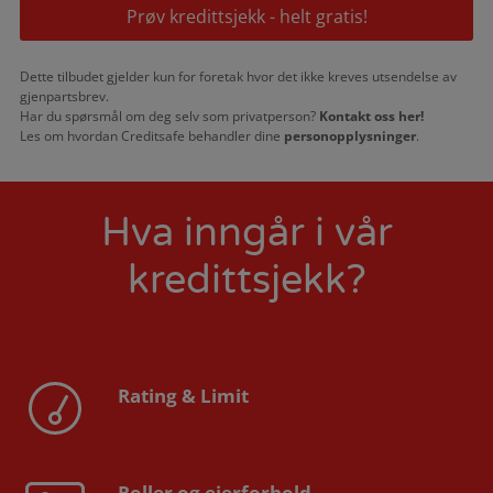
Prøv kredittsjekk - helt gratis!
Dette tilbudet gjelder kun for foretak hvor det ikke kreves utsendelse av
gjenpartsbrev.
Har du spørsmål om deg selv som privatperson?
Kontakt oss her!
Les om hvordan Creditsafe behandler dine
personopplysninger
.
Hva inngår i vår
kredittsjekk?
Rating & Limit
Roller og eierforhold