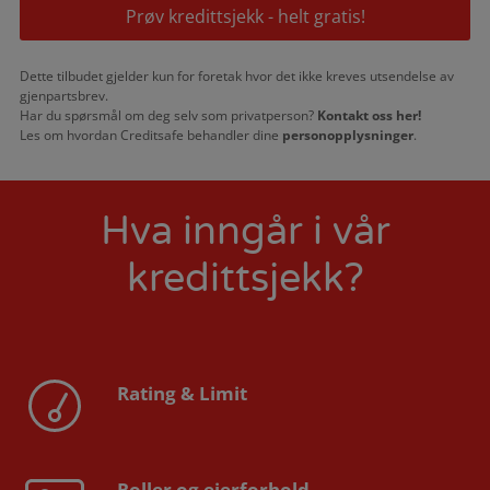
Prøv kredittsjekk - helt gratis!
Dette tilbudet gjelder kun for foretak hvor det ikke kreves utsendelse av
gjenpartsbrev.
Har du spørsmål om deg selv som privatperson?
Kontakt oss her!
Les om hvordan Creditsafe behandler dine
personopplysninger
.
Hva inngår i vår
kredittsjekk?
Rating & Limit
Roller og eierforhold