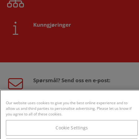
Kunngjøringer
Spørsmål? Send oss en e-post:
sales@creditsafe.no
Our website uses cookies to give you the best online experience and to
allow us and third parties to personalise advertising. Please let us know if
you agree to all of these cookies.
Eller ring oss:
Cookie Settings
800 24 868