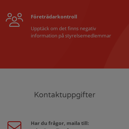
Företrädarkontroll
Upptäck om det finns negativ
information på styrelsemedlemmar
Kontaktuppgifter
Har du frågor, maila till: