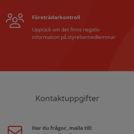
Företrädarkontroll
Upptäck om det finns negativ
information på styrelsemedlemmar
Kontaktuppgifter
Har du frågor, maila till: