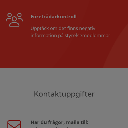
Företrädarkontroll
Upptäck om det finns negativ
information på styrelsemedlemmar
Kontaktuppgifter
Har du frågor, maila till: