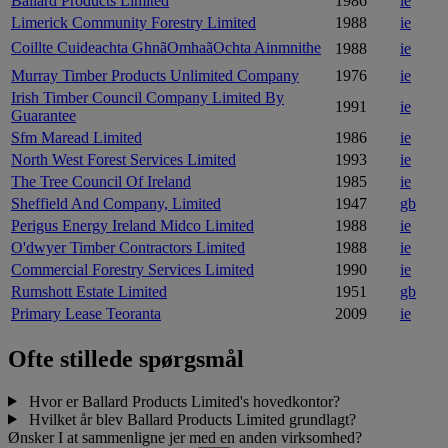
Ballard Products Limited
1986
ie
Limerick Community Forestry Limited
1988
ie
Coillte Cuideachta GhnãOmhaãOchta Ainmnithe
1988
ie
Murray Timber Products Unlimited Company
1976
ie
Irish Timber Council Company Limited By
1991
ie
Guarantee
Sfm Maread Limited
1986
ie
North West Forest Services Limited
1993
ie
The Tree Council Of Ireland
1985
ie
Sheffield And Company, Limited
1947
gb
Perigus Energy Ireland Midco Limited
1988
ie
O'dwyer Timber Contractors Limited
1988
ie
Commercial Forestry Services Limited
1990
ie
Rumshott Estate Limited
1951
gb
Primary Lease Teoranta
2009
ie
Ofte stillede spørgsmål
Hvor er Ballard Products Limited's hovedkontor?
Hvilket år blev Ballard Products Limited grundlagt?
Ønsker I at sammenligne jer med en anden virksomhed?