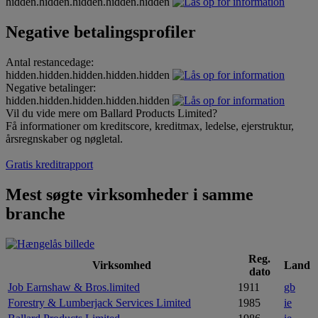
hidden.hidden.hidden.hidden.hidden
Negative betalingsprofiler
Antal restancedage:
hidden.hidden.hidden.hidden.hidden
Negative betalinger:
hidden.hidden.hidden.hidden.hidden
Vil du vide mere om Ballard Products Limited?
Få informationer om kreditscore, kreditmax, ledelse, ejerstruktur,
årsregnskaber og nøgletal.
Gratis kreditrapport
Mest søgte virksomheder i samme
branche
Reg.
Virksomhed
Land
dato
Job Earnshaw & Bros.limited
1911
gb
Forestry & Lumberjack Services Limited
1985
ie