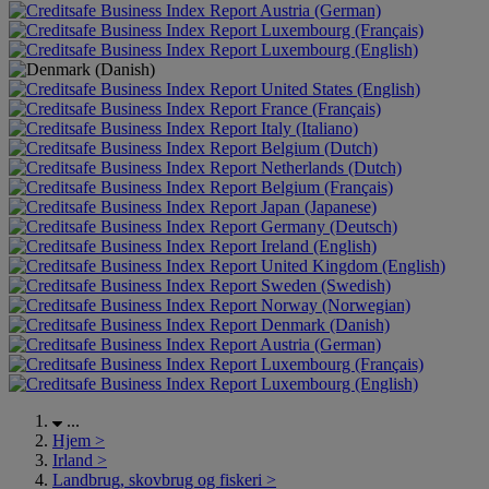
Austria (German)
Luxembourg (Français)
Luxembourg (English)
United States (English)
France (Français)
Italy (Italiano)
Belgium (Dutch)
Netherlands (Dutch)
Belgium (Français)
Japan (Japanese)
Germany (Deutsch)
Ireland (English)
United Kingdom (English)
Sweden (Swedish)
Norway (Norwegian)
Denmark (Danish)
Austria (German)
Luxembourg (Français)
Luxembourg (English)
...
Hjem
>
Irland
>
Landbrug, skovbrug og fiskeri
>