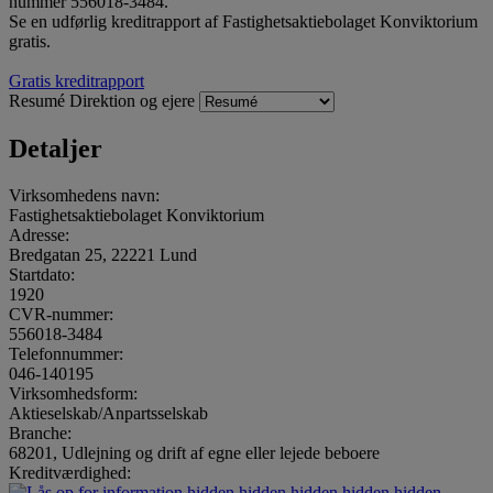
nummer 556018-3484.
Se en udførlig kreditrapport af Fastighetsaktiebolaget Konviktorium
gratis.
Gratis kreditrapport
Resumé
Direktion og ejere
Detaljer
Virksomhedens navn:
Fastighetsaktiebolaget Konviktorium
Adresse:
Bredgatan 25, 22221 Lund
Startdato:
1920
CVR-nummer:
556018-3484
Telefonnummer:
046-140195
Virksomhedsform:
Aktieselskab/Anpartsselskab
Branche:
68201, Udlejning og drift af egne eller lejede beboere
Kreditværdighed:
hidden.hidden.hidden.hidden.hidden