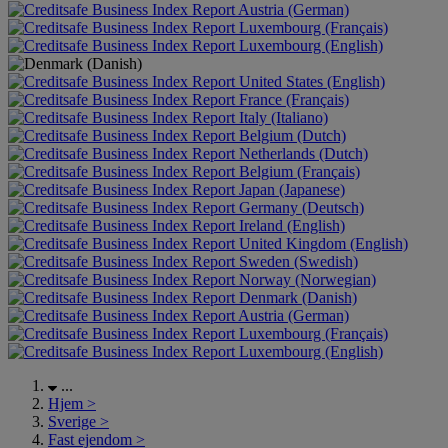
Austria (German)
Luxembourg (Français)
Luxembourg (English)
United States (English)
France (Français)
Italy (Italiano)
Belgium (Dutch)
Netherlands (Dutch)
Belgium (Français)
Japan (Japanese)
Germany (Deutsch)
Ireland (English)
United Kingdom (English)
Sweden (Swedish)
Norway (Norwegian)
Denmark (Danish)
Austria (German)
Luxembourg (Français)
Luxembourg (English)
...
Hjem
>
Sverige
>
Fast ejendom
>