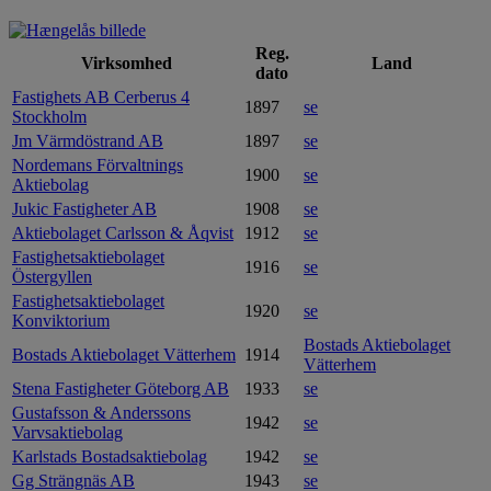
Reg.
Virksomhed
Land
dato
Fastighets AB Cerberus 4
1897
se
Stockholm
Jm Värmdöstrand AB
1897
se
Nordemans Förvaltnings
1900
se
Aktiebolag
Jukic Fastigheter AB
1908
se
Aktiebolaget Carlsson & Åqvist
1912
se
Fastighetsaktiebolaget
1916
se
Östergyllen
Fastighetsaktiebolaget
1920
se
Konviktorium
Bostads Aktiebolaget
Bostads Aktiebolaget Vätterhem
1914
Vätterhem
Stena Fastigheter Göteborg AB
1933
se
Gustafsson & Anderssons
1942
se
Varvsaktiebolag
Karlstads Bostadsaktiebolag
1942
se
Gg Strängnäs AB
1943
se