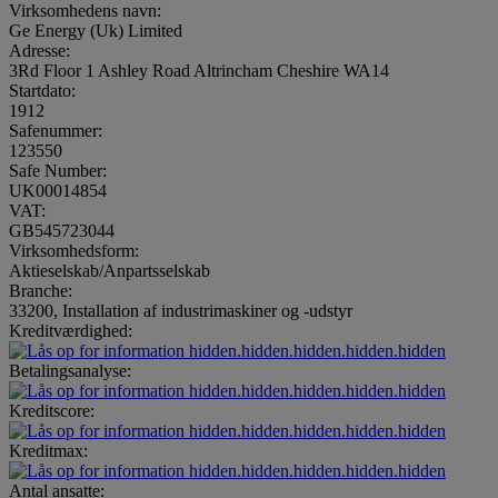
Virksomhedens navn:
Ge Energy (Uk) Limited
Adresse:
3Rd Floor 1 Ashley Road Altrincham Cheshire WA14
Startdato:
1912
Safenummer:
123550
Safe Number:
UK00014854
VAT:
GB545723044
Virksomhedsform:
Aktieselskab/Anpartsselskab
Branche:
33200, Installation af industrimaskiner og -udstyr
Kreditværdighed:
hidden.hidden.hidden.hidden.hidden
Betalingsanalyse:
hidden.hidden.hidden.hidden.hidden
Kreditscore:
hidden.hidden.hidden.hidden.hidden
Kreditmax:
hidden.hidden.hidden.hidden.hidden
Antal ansatte: