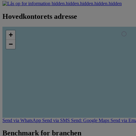
hidden.hidden.hidden.hidden.hidden
Hovedkontorets adresse
+
−
Send via WhatsApp
Send via SMS
Send: Google Maps
Send via Ema
Benchmark for branchen