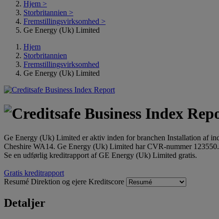
Hjem
>
Storbritannien
>
Fremstillingsvirksomhed
>
Ge Energy (Uk) Limited
Hjem
Storbritannien
Fremstillingsvirksomhed
Ge Energy (Uk) Limited
Ge Energy (Uk) Limited er aktiv inden for branchen Installation af 
Cheshire WA14. Ge Energy (Uk) Limited har CVR-nummer 123550.
Se en udførlig kreditrapport af GE Energy (Uk) Limited gratis.
Gratis kreditrapport
Resumé
Direktion og ejere
Kreditscore
Detaljer