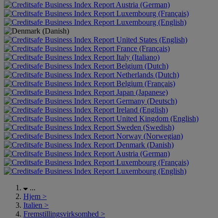
Austria (German)
Luxembourg (Français)
Luxembourg (English)
United States (English)
France (Français)
Italy (Italiano)
Belgium (Dutch)
Netherlands (Dutch)
Belgium (Français)
Japan (Japanese)
Germany (Deutsch)
Ireland (English)
United Kingdom (English)
Sweden (Swedish)
Norway (Norwegian)
Denmark (Danish)
Austria (German)
Luxembourg (Français)
Luxembourg (English)
...
Hjem
>
Italien
>
Fremstillingsvirksomhed
>