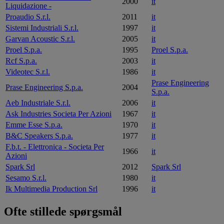
2000
it
Liquidazione -
Proaudio S.r.l.
2011
it
Sistemi Industriali S.r.l.
1997
it
Garvan Acoustic S.r.l.
2005
it
Proel S.p.a.
1995
Proel S.p.a.
Rcf S.p.a.
2003
it
Videotec S.r.l.
1986
it
Prase Engineering
Prase Engineering S.p.a.
2004
S.p.a.
Aeb Industriale S.r.l.
2006
it
Ask Industries Societa Per Azioni
1967
it
Emme Esse S.p.a.
1970
it
B&C Speakers S.p.a.
1977
it
F.b.t. - Elettronica - Societa Per
1966
it
Azioni
Spark Srl
2012
Spark Srl
Sesamo S.r.l.
1980
it
Ik Multimedia Production Srl
1996
it
Ofte stillede spørgsmål