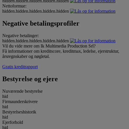
hidden.hidden.hidden.hidden.hidden
Nettoformue:
hidden.hidden.hidden.hidden.hidden
Negative betalingsprofiler
Negative betalinger:
hidden.hidden.hidden.hidden.hidden
Vil du vide mere om Ik Multimedia Production Srl?
Få informationer om kreditscore, kreditmax, ledelse, ejerstruktur,
årsregnskaber og nøgletal.
Gratis kreditrapport
Bestyrelse og ejere
Nuværende bestyrelse
hid
Firmaunderskrivere
hid
Bestyrelseshistorik
hid
Ejerforhold
hid