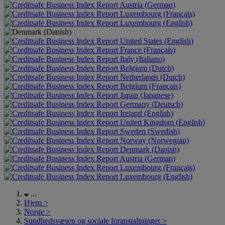
Austria (German)
Luxembourg (Français)
Luxembourg (English)
United States (English)
France (Français)
Italy (Italiano)
Belgium (Dutch)
Netherlands (Dutch)
Belgium (Français)
Japan (Japanese)
Germany (Deutsch)
Ireland (English)
United Kingdom (English)
Sweden (Swedish)
Norway (Norwegian)
Denmark (Danish)
Austria (German)
Luxembourg (Français)
Luxembourg (English)
...
Hjem
>
Norge
>
Sundhedsvæsen og sociale foranstaltninger
>