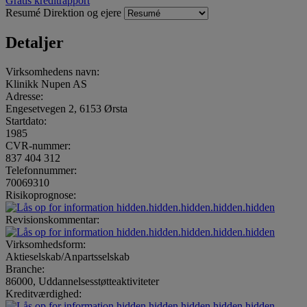
Gratis kreditrapport
Resumé
Direktion og ejere
Detaljer
Virksomhedens navn:
Klinikk Nupen AS
Adresse:
Engesetvegen 2, 6153 Ørsta
Startdato:
1985
CVR-nummer:
837 404 312
Telefonnummer:
70069310
Risikoprognose:
hidden.hidden.hidden.hidden.hidden
Revisionskommentar:
hidden.hidden.hidden.hidden.hidden
Virksomhedsform:
Aktieselskab/Anpartsselskab
Branche:
86000, Uddannelsesstøtteaktiviteter
Kreditværdighed:
hidden.hidden.hidden.hidden.hidden