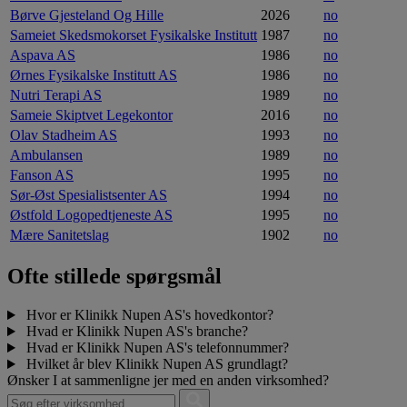
Børve Gjesteland Og Hille
2026
no
Sameiet Skedsmokorset Fysikalske Institutt
1987
no
Aspava AS
1986
no
Ørnes Fysikalske Institutt AS
1986
no
Nutri Terapi AS
1989
no
Sameie Skiptvet Legekontor
2016
no
Olav Stadheim AS
1993
no
Ambulansen
1989
no
Fanson AS
1995
no
Sør-Øst Spesialistsenter AS
1994
no
Østfold Logopedtjeneste AS
1995
no
Mære Sanitetslag
1902
no
Ofte stillede spørgsmål
Hvor er Klinikk Nupen AS's hovedkontor?
Hvad er Klinikk Nupen AS's branche?
Hvad er Klinikk Nupen AS's telefonnummer?
Hvilket år blev Klinikk Nupen AS grundlagt?
Ønsker I at sammenligne jer med en anden virksomhed?