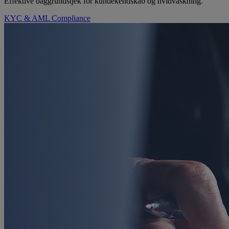
Effektive baggrundstjek for kundekendskab og hvidvaskning.
KYC & AML Compliance