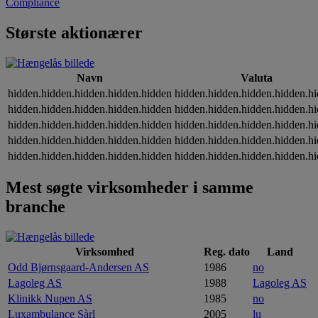
Compliance
Største aktionærer
Navn
Valuta
hidden.hidden.hidden.hidden.hidden
hidden.hidden.hidden.hidden.h
hidden.hidden.hidden.hidden.hidden
hidden.hidden.hidden.hidden.h
hidden.hidden.hidden.hidden.hidden
hidden.hidden.hidden.hidden.h
hidden.hidden.hidden.hidden.hidden
hidden.hidden.hidden.hidden.h
hidden.hidden.hidden.hidden.hidden
hidden.hidden.hidden.hidden.h
Mest søgte virksomheder i samme
branche
Virksomhed
Reg. dato
Land
Odd Bjørnsgaard-Andersen AS
1986
no
Lagoleg AS
1988
Lagoleg AS
Klinikk Nupen AS
1985
no
Luxambulance Sàrl
2005
lu