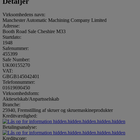
Detaljer
Virksomhedens navn:
Manchester Automatic Machining Company Limited
Adresse:
Booth Road Sale Cheshire M33
Startdato:
1948
Safenummer:
455399
Safe Number:
UK00155270
VAT:
GBGB145042401
Telefonnummer:
01619690450
Virksomhedsform:
Aktieselskab/Anpartsselskab
Branche:
25940, Fremstilling af skruer og skruemaskineprodukter
Kreditværdighed:
hidden.hidden.hidden.hidden.hidden
Betalingsanalyse:
hidden.hidden.hidden.hidden.hidden
Kreditscore: