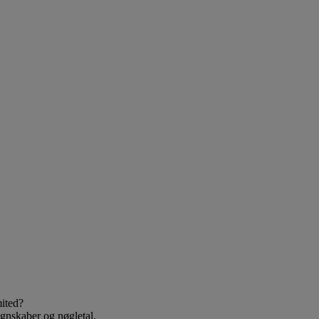
ited?
egnskaber og nøgletal.