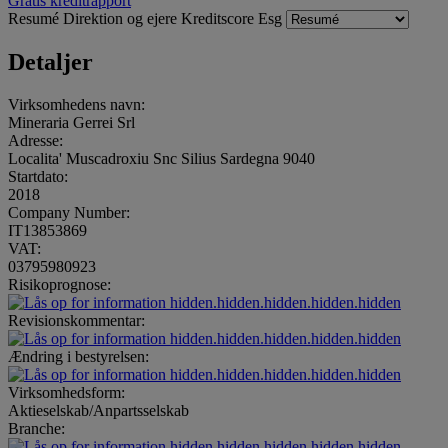
Gratis kreditrapport
Resumé
Direktion og ejere
Kreditscore
Esg
Detaljer
Virksomhedens navn:
Mineraria Gerrei Srl
Adresse:
Localita' Muscadroxiu Snc Silius Sardegna 9040
Startdato:
2018
Company Number:
IT13853869
VAT:
03795980923
Risikoprognose:
hidden.hidden.hidden.hidden.hidden
Revisionskommentar:
hidden.hidden.hidden.hidden.hidden
Ændring i bestyrelsen:
hidden.hidden.hidden.hidden.hidden
Virksomhedsform:
Aktieselskab/Anpartsselskab
Branche:
hidden.hidden.hidden.hidden.hidden