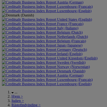
Austria (German)
Luxembourg (Français)
Luxembourg (English)
United States (English)
France (Français)
Italy (Italiano)
Belgium (Dutch)
Netherlands (Dutch)
Belgium (Français)
Japan (Japanese)
Germany (Deutsch)
Ireland (English)
United Kingdom (English)
Sweden (Swedish)
Norway (Norwegian)
Denmark (Danish)
Austria (German)
Luxembourg (Français)
Luxembourg (English)
...
Hjem
>
Italien
>
Råstofindvinding
>