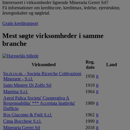
Interesseret i virksomheder lignende Mineraria Gerrei Srl?
Få informationer om kreditscore, kreditmax, ledelse, ejerstruktur,
årsregnskaber og nøgletal.
Gratis kreditrapport
Mest søgte virksomheder i samme
branche
Reg.
Virksomhed
Land
dato
So.ri.co.m. - Societa Ricerche Coltivazioni
1958
it
Minerarie - S.r.l.
Saim Miniere Di Zolfo Srl
1919
it
Maprina S.r.l.
1964
it
Agrol Palica Societa' Cooperativa A
Responsabilita' *** Accertata Inattivita'
1989
it
Dufficio
Ros Giacomo & Figli S.r.l.
1962
it
Cima Bocchese S.r.l.
1999
it
Mineraria Gerrei Srl
2018
it