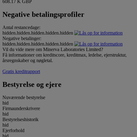
608.17 K GBP
Negative betalingsprofiler
Antal restancedage:
hidden.hidden.hidden.hidden.hidden
Negative betalinger:
hidden.hidden.hidden.hidden.hidden
Vil du vide mere om Minerva Laboratories Limited?
Få informationer om kreditscore, kreditmax, ledelse, ejerstruktur,
årsregnskaber og nøgletal.
Gratis kreditrapport
Bestyrelse og ejere
Nuværende bestyrelse
hid
Firmaunderskrivere
hid
Bestyrelseshistorik
hid
Ejerforhold
hid