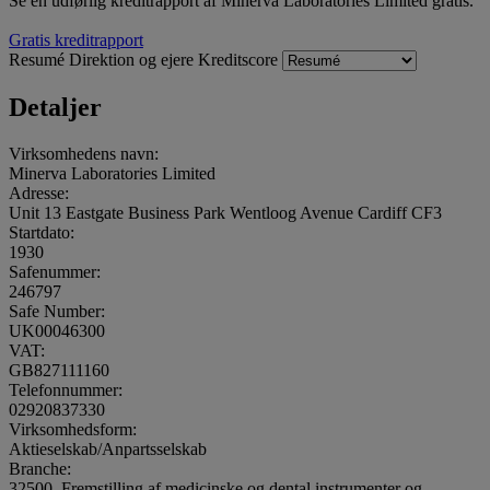
Se en udførlig kreditrapport af Minerva Laboratories Limited gratis.
Gratis kreditrapport
Resumé
Direktion og ejere
Kreditscore
Detaljer
Virksomhedens navn:
Minerva Laboratories Limited
Adresse:
Unit 13 Eastgate Business Park Wentloog Avenue Cardiff CF3
Startdato:
1930
Safenummer:
246797
Safe Number:
UK00046300
VAT:
GB827111160
Telefonnummer:
02920837330
Virksomhedsform:
Aktieselskab/Anpartsselskab
Branche:
32500, Fremstilling af medicinske og dental instrumenter og