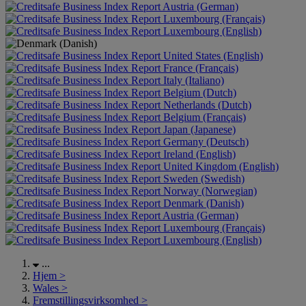
Austria (German)
Luxembourg (Français)
Luxembourg (English)
United States (English)
France (Français)
Italy (Italiano)
Belgium (Dutch)
Netherlands (Dutch)
Belgium (Français)
Japan (Japanese)
Germany (Deutsch)
Ireland (English)
United Kingdom (English)
Sweden (Swedish)
Norway (Norwegian)
Denmark (Danish)
Austria (German)
Luxembourg (Français)
Luxembourg (English)
...
Hjem
>
Wales
>
Fremstillingsvirksomhed
>