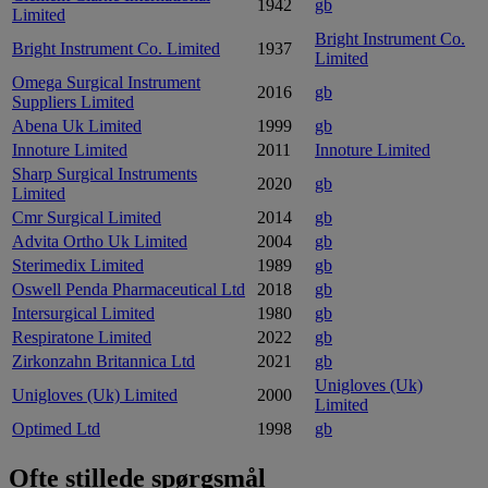
1942
gb
Limited
Bright Instrument Co.
Bright Instrument Co. Limited
1937
Limited
Omega Surgical Instrument
2016
gb
Suppliers Limited
Abena Uk Limited
1999
gb
Innoture Limited
2011
Innoture Limited
Sharp Surgical Instruments
2020
gb
Limited
Cmr Surgical Limited
2014
gb
Advita Ortho Uk Limited
2004
gb
Sterimedix Limited
1989
gb
Oswell Penda Pharmaceutical Ltd
2018
gb
Intersurgical Limited
1980
gb
Respiratone Limited
2022
gb
Zirkonzahn Britannica Ltd
2021
gb
Unigloves (Uk)
Unigloves (Uk) Limited
2000
Limited
Optimed Ltd
1998
gb
Ofte stillede spørgsmål