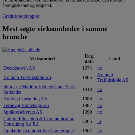
årsregnskaber og nøgletal.
Gratis kreditrapport
Mest søgte virksomheder i samme
branche
Reg.
Virksomhed
Land
dato
Decidetowin AS
1974
no
Kolbotn
Kolbotn Trafikkskole AS
1985
Trafikkskole AS
Stiftelsen Maritim Videregående Skole
1918
no
Sørlandet
Andvig Consulting AS
1988
no
Ternevig Barnehage AS
1987
no
Språkreisebyrået AS
1990
no
Culture Education & Communication
2005
lu
Consulting S.à R.l.
Opplæringskontoret For Tømrerfaget
1967
no