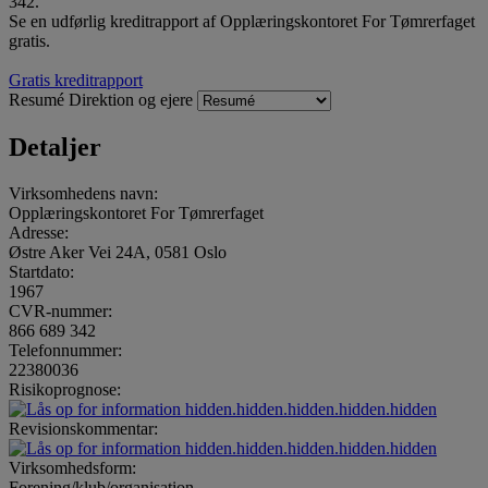
342.
Se en udførlig kreditrapport af Opplæringskontoret For Tømrerfaget
gratis.
Gratis kreditrapport
Resumé
Direktion og ejere
Detaljer
Virksomhedens navn:
Opplæringskontoret For Tømrerfaget
Adresse:
Østre Aker Vei 24A, 0581 Oslo
Startdato:
1967
CVR-nummer:
866 689 342
Telefonnummer:
22380036
Risikoprognose:
hidden.hidden.hidden.hidden.hidden
Revisionskommentar:
hidden.hidden.hidden.hidden.hidden
Virksomhedsform:
Forening/klub/organisation