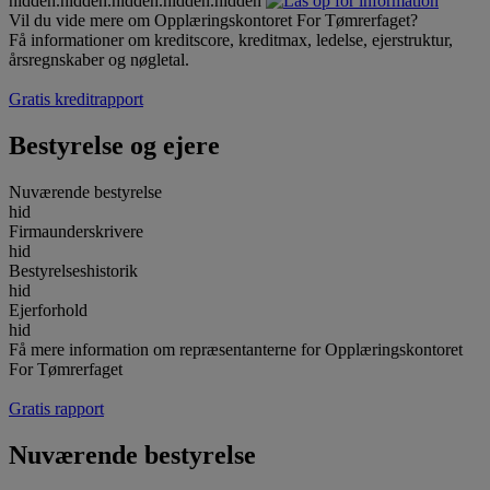
hidden.hidden.hidden.hidden.hidden
Vil du vide mere om Opplæringskontoret For Tømrerfaget?
Få informationer om kreditscore, kreditmax, ledelse, ejerstruktur,
årsregnskaber og nøgletal.
Gratis kreditrapport
Bestyrelse og ejere
Nuværende bestyrelse
hid
Firmaunderskrivere
hid
Bestyrelseshistorik
hid
Ejerforhold
hid
Få mere information om repræsentanterne for Opplæringskontoret
For Tømrerfaget
Gratis rapport
Nuværende bestyrelse