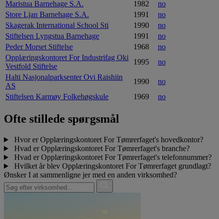
Maristua Barnehage S.A.
1982
no
Store Ljan Barnehage S.A.
1991
no
Skagerak International School Sti
1990
no
Stiftelsen Lyngstua Barnehage
1991
no
Peder Morset Stiftelse
1968
no
Opplæringskontoret For Industrifag Oki
1995
no
Vestfold Stiftelse
Halti Nasjonalparksenter Ovi Raishiin
1990
no
AS
Stiftelsen Karmøy Folkehøgskule
1969
no
Ofte stillede spørgsmål
Hvor er Opplæringskontoret For Tømrerfaget's hovedkontor?
Hvad er Opplæringskontoret For Tømrerfaget's branche?
Hvad er Opplæringskontoret For Tømrerfaget's telefonnummer?
Hvilket år blev Opplæringskontoret For Tømrerfaget grundlagt?
Ønsker I at sammenligne jer med en anden virksomhed?