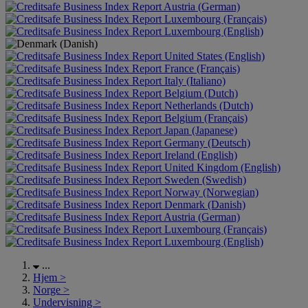
Austria (German)
Luxembourg (Français)
Luxembourg (English)
United States (English)
France (Français)
Italy (Italiano)
Belgium (Dutch)
Netherlands (Dutch)
Belgium (Français)
Japan (Japanese)
Germany (Deutsch)
Ireland (English)
United Kingdom (English)
Sweden (Swedish)
Norway (Norwegian)
Denmark (Danish)
Austria (German)
Luxembourg (Français)
Luxembourg (English)
...
Hjem
>
Norge
>
Undervisning
>