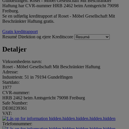
Gundelfingen. Roset - Möbel Gesellschaft Mit Beschränkter
Haftung har CVR-nummer HRB 2462 beim Amtsgericht 79098
Freiburg.
Se en udførlig kreditrapport af Roset - Möbel Gesellschaft Mit
Beschränkter Haftung gratis.
Gratis kreditrapport
Resumé
Direktion og ejere
Kreditscore
Detaljer
Virksomhedens navn:
Roset - Möbel Gesellschaft Mit Beschränkter Haftung
Adresse:
Industriestr. 51 in 79194 Gundelfingen
Startdato:
1977
CVR-nummer:
HRB 2462 beim Amtsgericht 79098 Freiburg
Safe Number:
DE00239361
VAT:
hidden.hidden.hidden.hidden.hidden
Telefonnummer:
hidden.hidden.hidden.hidden.hidden