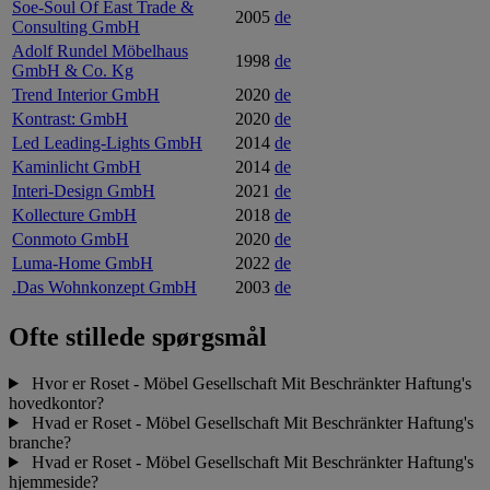
Soe-Soul Of East Trade &
2005
de
Consulting GmbH
Adolf Rundel Möbelhaus
1998
de
GmbH & Co. Kg
Trend Interior GmbH
2020
de
Kontrast: GmbH
2020
de
Led Leading-Lights GmbH
2014
de
Kaminlicht GmbH
2014
de
Interi-Design GmbH
2021
de
Kollecture GmbH
2018
de
Conmoto GmbH
2020
de
Luma-Home GmbH
2022
de
.Das Wohnkonzept GmbH
2003
de
Ofte stillede spørgsmål
Hvor er Roset - Möbel Gesellschaft Mit Beschränkter Haftung's
hovedkontor?
Hvad er Roset - Möbel Gesellschaft Mit Beschränkter Haftung's
branche?
Hvad er Roset - Möbel Gesellschaft Mit Beschränkter Haftung's
hjemmeside?