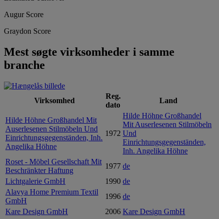
Augur Score
Graydon Score
Mest søgte virksomheder i samme
branche
Reg.
Virksomhed
Land
dato
Hilde Höhne Großhandel
Hilde Höhne Großhandel Mit
Mit Auserlesenen Stilmöbeln
Auserlesenen Stilmöbeln Und
1972
Und
Einrichtungsgegenständen, Inh.
Einrichtungsgegenständen,
Angelika Höhne
Inh. Angelika Höhne
Roset - Möbel Gesellschaft Mit
1977
de
Beschränkter Haftung
Lichtgalerie GmbH
1990
de
Alavya Home Premium Textil
1996
de
GmbH
Kare Design GmbH
2006
Kare Design GmbH