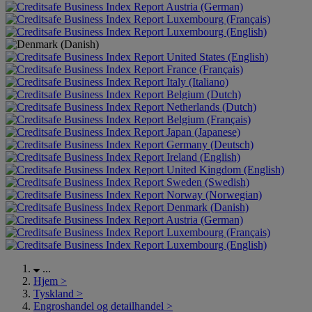
Austria (German)
Luxembourg (Français)
Luxembourg (English)
United States (English)
France (Français)
Italy (Italiano)
Belgium (Dutch)
Netherlands (Dutch)
Belgium (Français)
Japan (Japanese)
Germany (Deutsch)
Ireland (English)
United Kingdom (English)
Sweden (Swedish)
Norway (Norwegian)
Denmark (Danish)
Austria (German)
Luxembourg (Français)
Luxembourg (English)
...
Hjem
>
Tyskland
>
Engroshandel og detailhandel
>