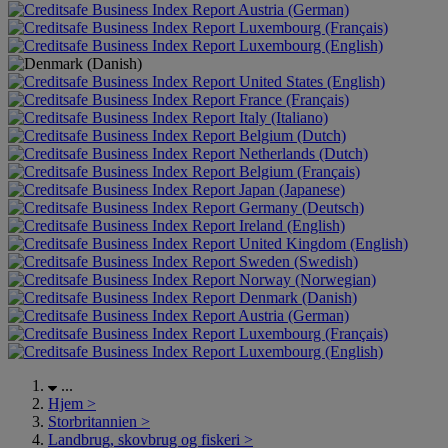
Austria (German)
Luxembourg (Français)
Luxembourg (English)
United States (English)
France (Français)
Italy (Italiano)
Belgium (Dutch)
Netherlands (Dutch)
Belgium (Français)
Japan (Japanese)
Germany (Deutsch)
Ireland (English)
United Kingdom (English)
Sweden (Swedish)
Norway (Norwegian)
Denmark (Danish)
Austria (German)
Luxembourg (Français)
Luxembourg (English)
...
Hjem
>
Storbritannien
>
Landbrug, skovbrug og fiskeri
>