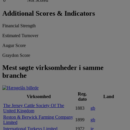
0
Not Scored
Additional Scores & Indicators
Financial Strength
Estimated Turnover
Augur Score
Graydon Score
Mest søgte virksomheder i samme
branche
Reg.
Virksomhed
Land
dato
The Jersey Cattle Society Of The
1883
gb
United Kingdom
Reston & Berwick Farming Company
1899
gb
Limited
International Turkeys Limited
1972
ie