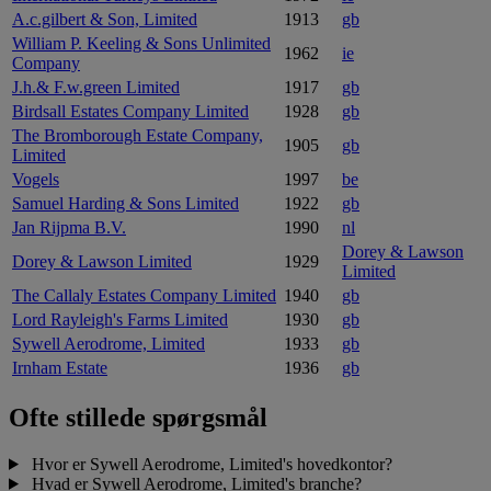
A.c.gilbert & Son, Limited
1913
gb
William P. Keeling & Sons Unlimited
1962
ie
Company
J.h.& F.w.green Limited
1917
gb
Birdsall Estates Company Limited
1928
gb
The Bromborough Estate Company,
1905
gb
Limited
Vogels
1997
be
Samuel Harding & Sons Limited
1922
gb
Jan Rijpma B.V.
1990
nl
Dorey & Lawson
Dorey & Lawson Limited
1929
Limited
The Callaly Estates Company Limited
1940
gb
Lord Rayleigh's Farms Limited
1930
gb
Sywell Aerodrome, Limited
1933
gb
Irnham Estate
1936
gb
Ofte stillede spørgsmål
Hvor er Sywell Aerodrome, Limited's hovedkontor?
Hvad er Sywell Aerodrome, Limited's branche?