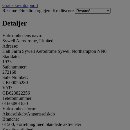
Gratis kreditrapport
Resumé
Direktion og ejere
Kreditscore
Detaljer
Virksomhedens navn:
Sywell Aerodrome, Limited
Adresse:
Hall Farm Sywell Aerodrome Sywell Northampton NN6
Startdato:
1933
Safenummer:
272168
Safe Number:
UK00055289
VAT:
GB623822256
Telefonnummer:
01604801620
Virksomhedsform:
Aktieselskab/Anpartsselskab
Branche:
01500, Forretning med blandede aktiviteter
Kreditværdighed: