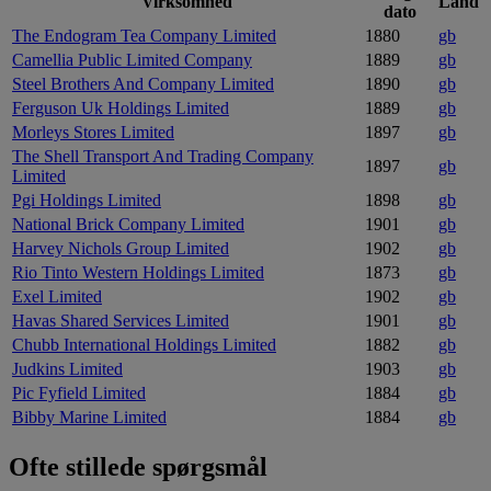
Virksomhed
Land
dato
The Endogram Tea Company Limited
1880
gb
Camellia Public Limited Company
1889
gb
Steel Brothers And Company Limited
1890
gb
Ferguson Uk Holdings Limited
1889
gb
Morleys Stores Limited
1897
gb
The Shell Transport And Trading Company
1897
gb
Limited
Pgi Holdings Limited
1898
gb
National Brick Company Limited
1901
gb
Harvey Nichols Group Limited
1902
gb
Rio Tinto Western Holdings Limited
1873
gb
Exel Limited
1902
gb
Havas Shared Services Limited
1901
gb
Chubb International Holdings Limited
1882
gb
Judkins Limited
1903
gb
Pic Fyfield Limited
1884
gb
Bibby Marine Limited
1884
gb
Ofte stillede spørgsmål