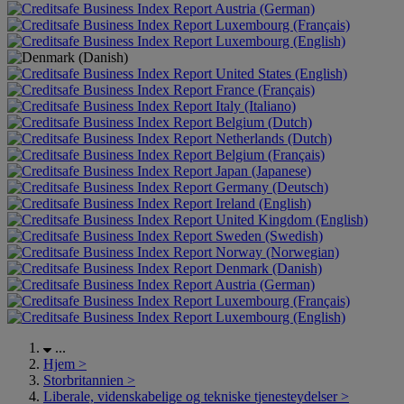
Austria (German)
Luxembourg (Français)
Luxembourg (English)
United States (English)
France (Français)
Italy (Italiano)
Belgium (Dutch)
Netherlands (Dutch)
Belgium (Français)
Japan (Japanese)
Germany (Deutsch)
Ireland (English)
United Kingdom (English)
Sweden (Swedish)
Norway (Norwegian)
Denmark (Danish)
Austria (German)
Luxembourg (Français)
Luxembourg (English)
...
Hjem
>
Storbritannien
>
Liberale, videnskabelige og tekniske tjenesteydelser
>