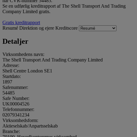
har CVR-nummer 54485.
Se en udførlig kreditrapport af The Shell Transport And Trading
Company Limited gratis.
Gratis kreditrapport
Resumé
Direktion og ejere
Kreditscore
Detaljer
Virksomhedens navn:
The Shell Transport And Trading Company Limited
Adresse:
Shell Centre London SE1
Startdato:
1897
Safenummer:
54485
Safe Number:
UK00004526
Telefonnummer:
02079341234
Virksomhedsform:
Aktieselskab/Anpartsselskab
Branche:
70100, Hovedkontorernes virksomhed