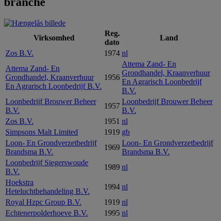
branche
Reg.
Virksomhed
Land
dato
Zos B.V.
1974
nl
Attema Zand- En
Attema Zand- En
Grondhandel, Kraanverhuur
Grondhandel, Kraanverhuur
1956
En Agrarisch Loonbedrijf
En Agrarisch Loonbedrijf B.V.
B.V.
Loonbedrijf Brouwer Beheer
Loonbedrijf Brouwer Beheer
1957
B.V.
B.V.
Zos B.V.
1951
nl
Simpsons Malt Limited
1919
gb
Loon- En Grondverzetbedrijf
Loon- En Grondverzetbedrijf
1969
Brandsma B.V.
Brandsma B.V.
Loonbedrijf Siegerswoude
1989
nl
B.V.
Hoekstra
1994
nl
Heteluchtbehandeling B.V.
Royal Hzpc Group B.V.
1919
nl
Echtenerpolderhoeve B.V.
1995
nl