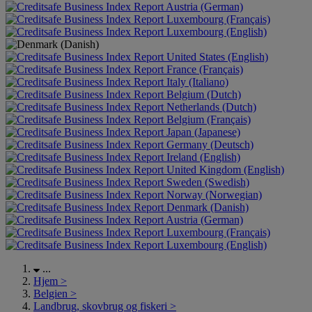
Austria (German)
Luxembourg (Français)
Luxembourg (English)
United States (English)
France (Français)
Italy (Italiano)
Belgium (Dutch)
Netherlands (Dutch)
Belgium (Français)
Japan (Japanese)
Germany (Deutsch)
Ireland (English)
United Kingdom (English)
Sweden (Swedish)
Norway (Norwegian)
Denmark (Danish)
Austria (German)
Luxembourg (Français)
Luxembourg (English)
...
Hjem
>
Belgien
>
Landbrug, skovbrug og fiskeri
>