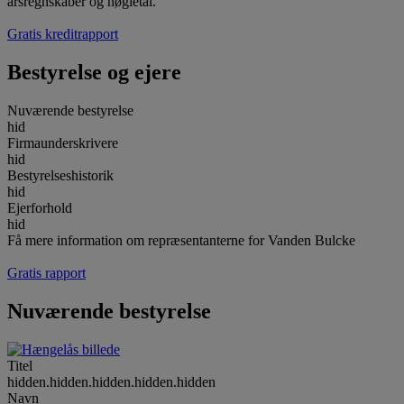
årsregnskaber og nøgletal.
Gratis kreditrapport
Bestyrelse og ejere
Nuværende bestyrelse
hid
Firmaunderskrivere
hid
Bestyrelseshistorik
hid
Ejerforhold
hid
Få mere information om repræsentanterne for Vanden Bulcke
Gratis rapport
Nuværende bestyrelse
Titel
hidden.hidden.hidden.hidden.hidden
Navn