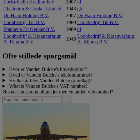
Lorist-Steijn Holding B.V.
2007
nl
Chatterton & Cooke, Limited
1943
gb
De Haan Holding B.V.
2007
De Haan Holding B.V.
Loonbedrijf Till B.V.
1989
Loonbedrijf Till B.V.
Frankena En Geuker B.V.
1989
nl
Loonbedrijf & Kraanverhuur
Loonbedrijf & Kraanverhuur
1946
A. Rijpma B.V.
A. Rijpma B.V.
Ofte stillede spørgsmål
Hvor er Vanden Bulcke's hovedkontor?
Hvad er Vanden Bulcke's telefonnummer?
Hvilket år blev Vanden Bulcke grundlagt?
What is Vanden Bulcke's VAT number?
Ønsker I at sammenligne jer med en anden virksomhed?