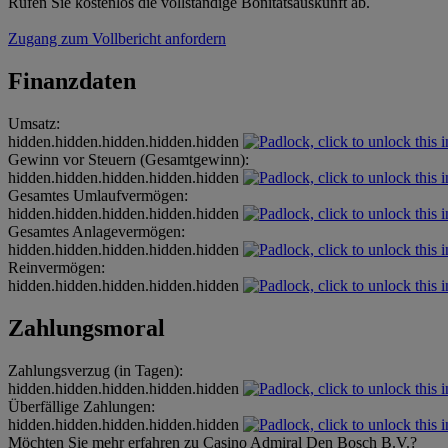
Rufen Sie kostenlos die vollständige Bonitätsauskunft ab.
Zugang zum Vollbericht anfordern
Finanzdaten
Umsatz:
hidden.hidden.hidden.hidden.hidden
Gewinn vor Steuern (Gesamtgewinn):
hidden.hidden.hidden.hidden.hidden
Gesamtes Umlaufvermögen:
hidden.hidden.hidden.hidden.hidden
Gesamtes Anlagevermögen:
hidden.hidden.hidden.hidden.hidden
Reinvermögen:
hidden.hidden.hidden.hidden.hidden
Zahlungsmoral
Zahlungsverzug (in Tagen):
hidden.hidden.hidden.hidden.hidden
Überfällige Zahlungen:
hidden.hidden.hidden.hidden.hidden
Möchten Sie mehr erfahren zu Casino Admiral Den Bosch B.V.?