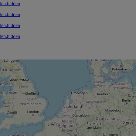
den.hidden
den.hidden
den.hidden
den.hidden