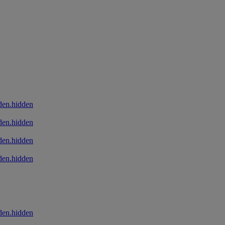
den.hidden
den.hidden
den.hidden
den.hidden
den.hidden