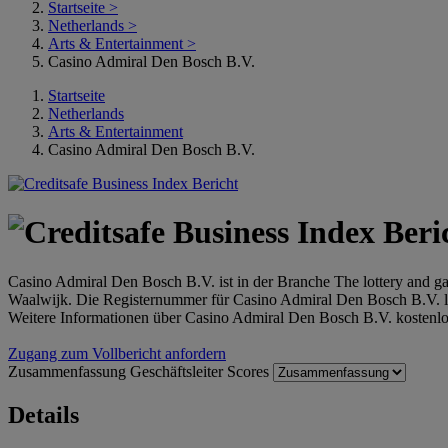
Startseite
>
Netherlands
>
Arts & Entertainment
>
Casino Admiral Den Bosch B.V.
Startseite
Netherlands
Arts & Entertainment
Casino Admiral Den Bosch B.V.
Casino Admiral Den Bosch B.V. ist in der Branche The lottery and g
Waalwijk. Die Registernummer für Casino Admiral Den Bosch B.V.
Weitere Informationen über Casino Admiral Den Bosch B.V. kostenlo
Zugang zum Vollbericht anfordern
Zusammenfassung
Geschäftsleiter
Scores
Details