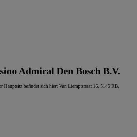
ino Admiral Den Bosch B.V.
 Hauptsitz befindet sich hier: Van Liemptstraat 16, 5145 RB,