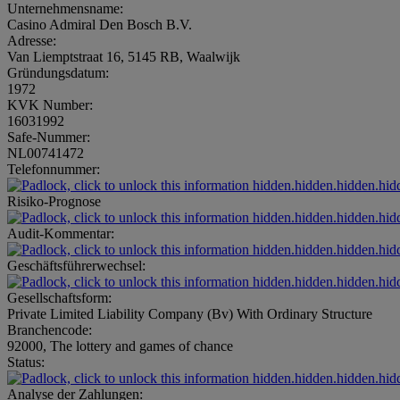
Unternehmensname:
Casino Admiral Den Bosch B.V.
Adresse:
Van Liemptstraat 16, 5145 RB, Waalwijk
Gründungsdatum:
1972
KVK Number:
16031992
Safe-Nummer:
NL00741472
Telefonnummer:
hidden.hidden.hidden.hid
Risiko-Prognose
hidden.hidden.hidden.hid
Audit-Kommentar:
hidden.hidden.hidden.hid
Geschäftsführerwechsel:
hidden.hidden.hidden.hid
Gesellschaftsform:
Private Limited Liability Company (Bv) With Ordinary Structure
Branchencode:
92000, The lottery and games of chance
Status:
hidden.hidden.hidden.hid
Analyse der Zahlungen: