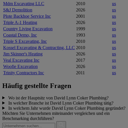
Mdm Excavating LLC
2010
us
S&J Demolition
2026
us
Plote Backhoe Service Inc
2001
us
Triple A-1 Heating
2026
us
Country Living Excavation
1999
us
Coastal Demo, Inc
1993
us
Triple S Excavating, Inc
2010
us
Kossel Excavating & Contracting, LLC
2010
us
Jim Skinner's Heating
2026
us
Veal Excavating Inc
2017
us
Woofie Excavation
2026
us
Trinity Contractors Inc
2011
us
Häufig gestellte Fragen
Wo ist der Hauptsitz von David Lynn Coker Plumbing?
In welcher Branche ist David Lynn Coker Plumbing tätig?
In welchem Jahr wurde David Lynn Coker Plumbing gegründet?
Möchten Sie Unternehmen miteinander vergleichen und ein
Benchmarking durchführen?